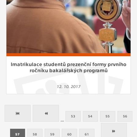
Imatrikulace studentů prezenční formy prvního
ročníku bakalářských programů
12. 10. 2017
53
54
55
56
…
57
58
59
60
61