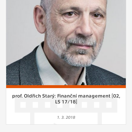
Cookies, které aplikace nedokáže zařadit.
Naším cílem je, aby tato kategorie
zůstala prázdná a všechny cookies byly
přiřazeny do některé z kategorií
uvedených výše.
prof. Oldřich Starý: Finanční management [02,
LS 17/18]
1. 3. 2018