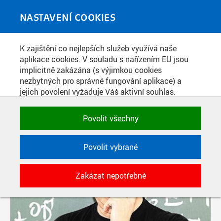
Skip to main content
MEDIATÉKA
Toggle
NASTAVENÍ COOKIES
navigati
K zajištění co nejlepších služeb využívá naše
PŘÍSPĚVKY PODLE FILTRU
aplikace cookies. V souladu s nařízením EU jsou
implicitně zakázána (s výjimkou cookies
Aktivní filtry:
nezbytných pro správné fungování aplikace) a
SOUČÁST: FAKULTA ELEKTROTECHNICKÁ
jejich povolení vyžaduje Váš aktivní souhlas.
Jedním klikem můžete všechny povolit nebo
Pages
zakázat, případně vybrat a povolit cookies podle
Povolit všechny
kategorie. Svoje rozhodnutí můžete samozřejmě
kdykoli změnit.
Povolit vybrané
POTŘEBNÉ
Zakázat nepotřebné
Technické cookies využívané aplikacemi
ČVUT pro uchování jejich nastavení,
vlastností a identifikátorů relace. Jsou
nezbytné pro správné fungování a jsou