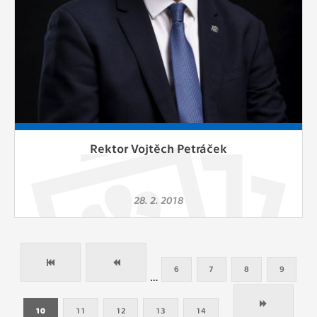
Rektor Vojtěch Petráček
28. 2. 2018
6
7
8
9
…
10
11
12
13
14