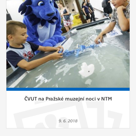
Cookies, které aplikace nedokáže zařadit.
Naším cílem je, aby tato kategorie
zůstala prázdná a všechny cookies byly
přiřazeny do některé z kategorií
uvedených výše.
ČVUT na Pražské muzejní noci v NTM
9. 6. 2018