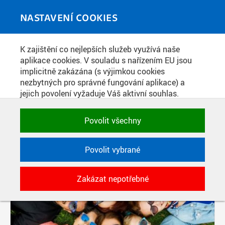
Skip to main content
MEDIATÉKA
Toggle
NASTAVENÍ COOKIES
navigati
K zajištění co nejlepších služeb využívá naše
PŘÍSPĚVKY PODLE FILTRU
aplikace cookies. V souladu s nařízením EU jsou
implicitně zakázána (s výjimkou cookies
Aktivní filtry:
nezbytných pro správné fungování aplikace) a
SOUČÁST: REKTORÁT ČVUT
jejich povolení vyžaduje Váš aktivní souhlas.
Jedním klikem můžete všechny povolit nebo
Pages
zakázat, případně vybrat a povolit cookies podle
Povolit všechny
kategorie. Svoje rozhodnutí můžete samozřejmě
kdykoli změnit.
Povolit vybrané
POTŘEBNÉ
Zakázat nepotřebné
Technické cookies využívané aplikacemi
ČVUT pro uchování jejich nastavení,
vlastností a identifikátorů relace. Jsou
nezbytné pro správné fungování a jsou