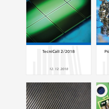
Slouží pro
pomáhají vy
stran, kter
MARKETING
Využívané 
Vašich prefe
analýzou už
TecniCall 2/2018
Pr
OSTATNÍ
Cookies, kt
12. 12. 2018
zůstala prá
uvedených v