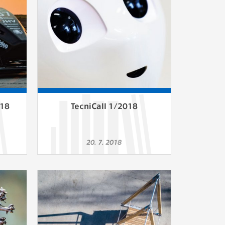
ám
ch
le
 s
018
TecniCall 1/2018
ie
20. 7. 2018
ií