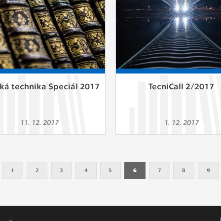
ská technika Speciál 2017
TecniCall 2/2017
11. 12. 2017
1. 12. 2017
1
2
3
4
5
6
7
8
9