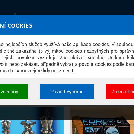
IATÉKA
NÍ COOKIES
UT obrazem a zvukem
 co nejlepších služeb využívá naše aplikace cookies. V souladu
ace
licitně zakázána (s výjimkou cookies nezbytných pro správ
a jejich povolení vyžaduje Váš aktivní souhlas. Jedním kl
olit nebo zakázat, případně vybrat a povolit cookies podle kate
můžete samozřejmě kdykoli změnit.
PŘÍSPĚVKY PODLE FILTRU
t všechny
Povolit vybrané
Zakázat n
Aktivní filtry:
ZDROJ: ČVUT V PRAZE, NAKLADATELSTVÍ ČESKÁ TECHNIKA
 cookies využívané aplikacemi ČVUT pro uchování jeji
vlastností a identifikátorů relace. Jsou nezbytné pro správ
jsou vždy aktivní.
É