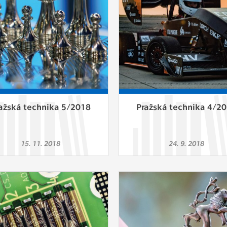
 získávání anonymizovaných statistických údajů, které n
lepšovat naše aplikace. Zpravidla jde o cookies systémů třetí
é k těmto účelům využíváme.
OVÉ
za účelem zobrazení správných nabídek a cílení obsahu pod
rencí. Zpravidla jde o cookies systémů třetích stran, které nám
ivatelského chování pomáhají.
ažská technika 5/2018
Pražská technika 4/2
eré aplikace nedokáže zařadit. Naším cílem je, aby tato kategor
15. 11. 2018
24. 9. 2018
zdná a všechny cookies byly přiřazeny do některé z kategor
ýše.