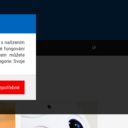
 s nařízením
né fungování
ikem můžete
gorie. Svoje
epotřebné
ch
né