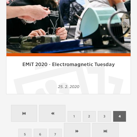
EMiT 2020 - Electromagnetic Tuesday
25. 2. 2020
1
2
3
4
5
6
7