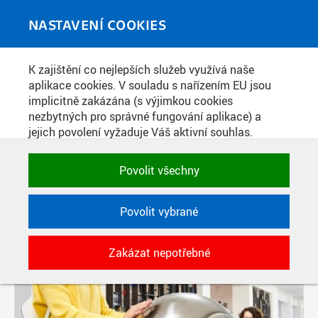
Skip to main content
MEDIATÉKA
Toggle
NASTAVENÍ COOKIES
navigati
K zajištění co nejlepších služeb využívá naše
PŘÍSPĚVKY PODLE FILTRU
aplikace cookies. V souladu s nařízením EU jsou
implicitně zakázána (s výjimkou cookies
Aktivní filtry:
nezbytných pro správné fungování aplikace) a
ŠTÍTEK: NEUGEBAUER PETR
jejich povolení vyžaduje Váš aktivní souhlas.
Jedním klikem můžete všechny povolit nebo
Pages
zakázat, případně vybrat a povolit cookies podle
Povolit všechny
kategorie. Svoje rozhodnutí můžete samozřejmě
kdykoli změnit.
Povolit vybrané
POTŘEBNÉ
Zakázat nepotřebné
Technické cookies využívané aplikacemi
ČVUT pro uchování jejich nastavení,
vlastností a identifikátorů relace. Jsou
nezbytné pro správné fungování a jsou