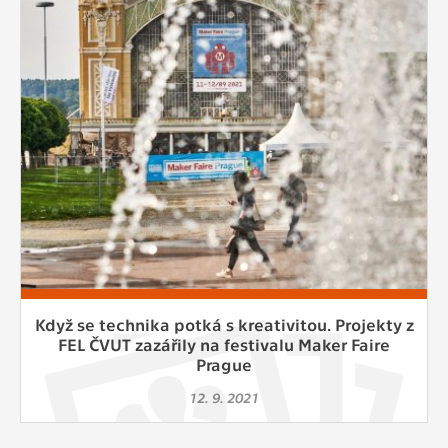
Cookies, které aplikace nedokáže zařadit.
Naším cílem je, aby tato kategorie
zůstala prázdná a všechny cookies byly
přiřazeny do některé z kategorií
uvedených výše.
Když se technika potká s kreativitou. Projekty z
FEL ČVUT zazářily na festivalu Maker Faire
Prague
12. 9. 2021