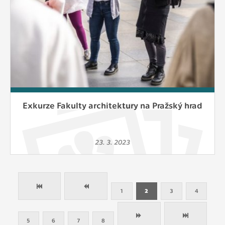
Exkurze Fakulty architektury na Pražský hrad
23. 3. 2023
1
2
3
4
5
6
7
8