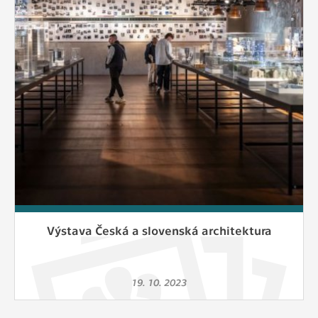
Cookies, které aplikace nedokáže zařadit.
Naším cílem je, aby tato kategorie
zůstala prázdná a všechny cookies byly
přiřazeny do některé z kategorií
uvedených výše.
Výstava Česká a slovenská architektura
19. 10. 2023