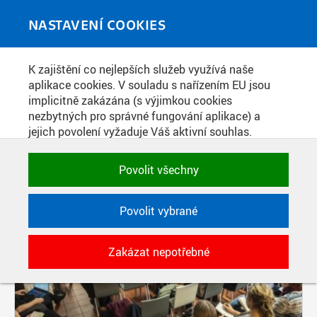
Skip to main content
MEDIATÉKA
Toggle
NASTAVENÍ COOKIES
navigati
K zajištění co nejlepších služeb využívá naše
PŘÍSPĚVKY PODLE FILTRU
aplikace cookies. V souladu s nařízením EU jsou
implicitně zakázána (s výjimkou cookies
Aktivní filtry:
nezbytných pro správné fungování aplikace) a
ŠTÍTEK: ARCHITEKTURA
jejich povolení vyžaduje Váš aktivní souhlas.
Jedním klikem můžete všechny povolit nebo
Pages
zakázat, případně vybrat a povolit cookies podle
Povolit všechny
kategorie. Svoje rozhodnutí můžete samozřejmě
kdykoli změnit.
Povolit vybrané
POTŘEBNÉ
Zakázat nepotřebné
Technické cookies využívané aplikacemi
ČVUT pro uchování jejich nastavení,
vlastností a identifikátorů relace. Jsou
nezbytné pro správné fungování a jsou