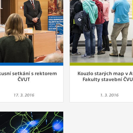
kusní setkání s rektorem
Kouzlo starých map v A
ČVUT
Fakulty stavební ČV
17. 3. 2016
1. 3. 2016