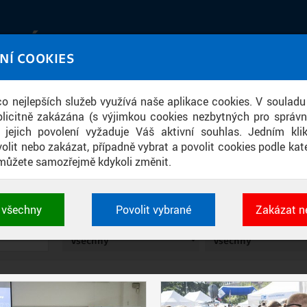
IATÉKA
NÍ COOKIES
UT obrazem a zvukem
 co nejlepších služeb využívá naše aplikace cookies. V souladu
ace
licitně zakázána (s výjimkou cookies nezbytných pro správ
a jejich povolení vyžaduje Váš aktivní souhlas. Jedním kl
olit nebo zakázat, případně vybrat a povolit cookies podle kate
můžete samozřejmě kdykoli změnit.
VIDEOPŘÍSPĚVKY
t všechny
Povolit vybrané
Zakázat n
 cookies využívané aplikacemi ČVUT pro uchování jeji
TYP
SOUČÁST
vlastností a identifikátorů relace. Jsou nezbytné pro správ
jsou vždy aktivní.
É