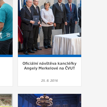
ám
ch
le
 s
Oficiální návštěva kancléřky
ie
Angely Merkelové na ČVUT
ií
25. 8. 2016