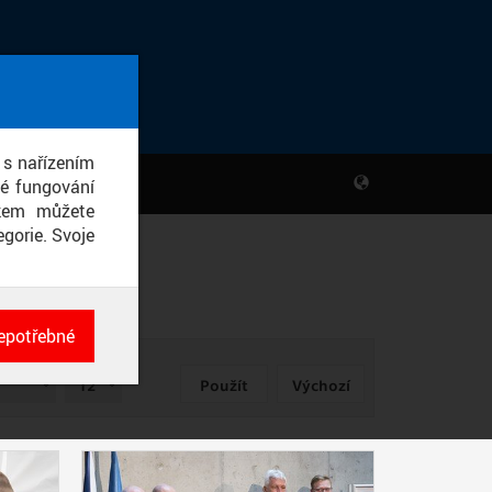
 s nařízením
né fungování
ikem můžete
gorie. Svoje
epotřebné
ch
POČET
né