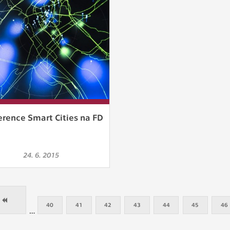
erence Smart Cities na FD
24. 6. 2015
40
41
42
43
44
45
46
…