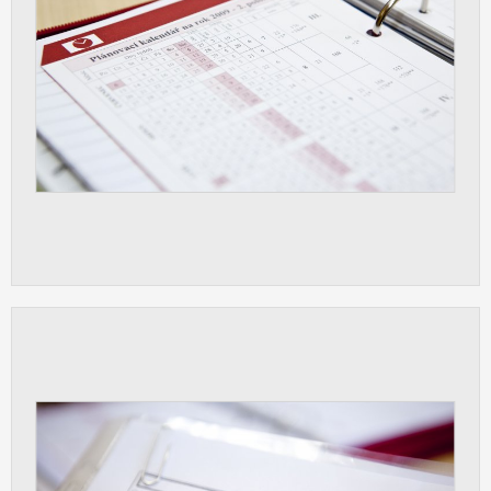
vždy aktivní.
ANALYTICKÉ
Slouží pro získávání anonymizovaných
statistických údajů, které nám pomáhají
vylepšovat naše aplikace. Zpravidla jde o
cookies systémů třetích stran, které k
těmto účelům využíváme.
MARKETINGOVÉ
Využívané za účelem zobrazení
správných nabídek a cílení obsahu podle
Vašich preferencí. Zpravidla jde o
cookies systémů třetích stran, které nám
s analýzou uživatelského chování
pomáhají.
OSTATNÍ