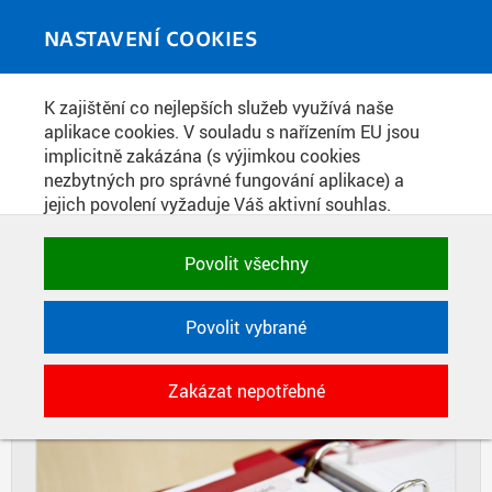
Skip to main content
MEDIATÉKA
Toggle
NASTAVENÍ COOKIES
navigati
Home
»
Fotografie
K zajištění co nejlepších služeb využívá naše
You are here
ILUSTRAČNÍ FOTOGRAFIE FAKULTY
aplikace cookies. V souladu s nařízením EU jsou
implicitně zakázána (s výjimkou cookies
BIOMEDICÍNSKÉHO INŽENÝRSTVÍ
nezbytných pro správné fungování aplikace) a
jejich povolení vyžaduje Váš aktivní souhlas.
Jedním klikem můžete všechny povolit nebo
DIAPOZITIVY
DLAŽDICE
zakázat, případně vybrat a povolit cookies podle
Povolit všechny
CIHLY
kategorie. Svoje rozhodnutí můžete samozřejmě
kdykoli změnit.
Povolit vybrané
POTŘEBNÉ
Zakázat nepotřebné
Technické cookies využívané aplikacemi
ČVUT pro uchování jejich nastavení,
vlastností a identifikátorů relace. Jsou
nezbytné pro správné fungování a jsou