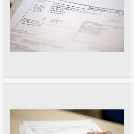
Cookies, které aplikace nedokáže zařadit.
Naším cílem je, aby tato kategorie
zůstala prázdná a všechny cookies byly
přiřazeny do některé z kategorií
uvedených výše.