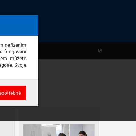
 s nařízením
né fungování
ikem můžete
gorie. Svoje
epotřebné
ch
né