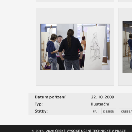
Datum pořízení:
22. 10. 2009
Typ:
Ilustrační
Štítky:
FA
DESIGN
KRESB
© 2016–2026 ČESKÉ VYSOKÉ UČENÍ TECHNICKÉ V PRAZE