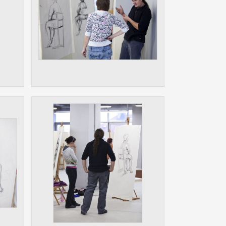
ám
ch
le
 s
ie
ií