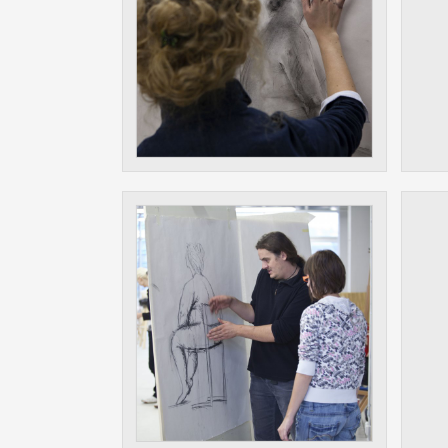
Slouží pro
pomáhají vy
stran, kter
MARKETING
Využívané 
Vašich prefe
analýzou už
OSTATNÍ
Cookies, kt
zůstala prá
uvedených v