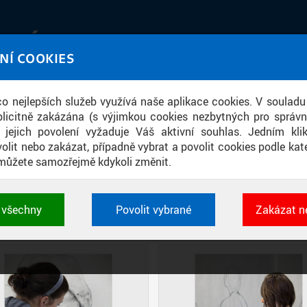
IATÉKA
NÍ COOKIES
UT obrazem a zvukem
 co nejlepších služeb využívá naše aplikace cookies. V souladu
ace
licitně zakázána (s výjimkou cookies nezbytných pro správ
a jejich povolení vyžaduje Váš aktivní souhlas. Jedním kl
olit nebo zakázat, případně vybrat a povolit cookies podle kate
můžete samozřejmě kdykoli změnit.
VÝUKA KRESLENÍ V ATELIÉRU NA FA
t všechny
Povolit vybrané
Zakázat n
DIAPOZITIVY
DLAŽDICE
CIHLY
 cookies využívané aplikacemi ČVUT pro uchování jeji
vlastností a identifikátorů relace. Jsou nezbytné pro správ
jsou vždy aktivní.
É