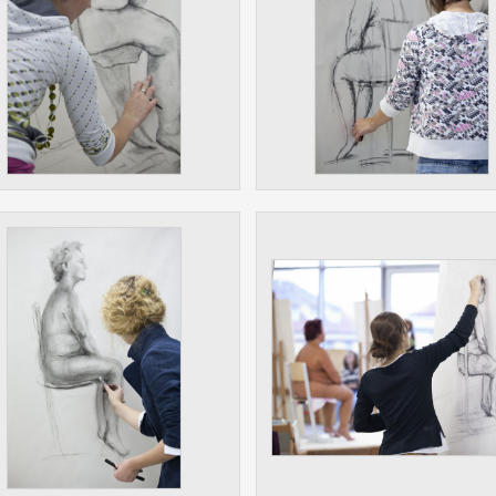
 získávání anonymizovaných statistických údajů, které n
lepšovat naše aplikace. Zpravidla jde o cookies systémů třetí
é k těmto účelům využíváme.
OVÉ
za účelem zobrazení správných nabídek a cílení obsahu pod
rencí. Zpravidla jde o cookies systémů třetích stran, které nám
ivatelského chování pomáhají.
eré aplikace nedokáže zařadit. Naším cílem je, aby tato kategor
zdná a všechny cookies byly přiřazeny do některé z kategor
ýše.