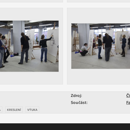
Zdroj:
Č
Součást:
F
A
KRESLENÍ
VÝUKA