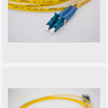
vždy aktivní.
ANALYTICKÉ
Slouží pro získávání anonymizovaných
statistických údajů, které nám pomáhají
vylepšovat naše aplikace. Zpravidla jde o
cookies systémů třetích stran, které k
těmto účelům využíváme.
MARKETINGOVÉ
Využívané za účelem zobrazení
správných nabídek a cílení obsahu podle
Vašich preferencí. Zpravidla jde o
cookies systémů třetích stran, které nám
s analýzou uživatelského chování
pomáhají.
OSTATNÍ