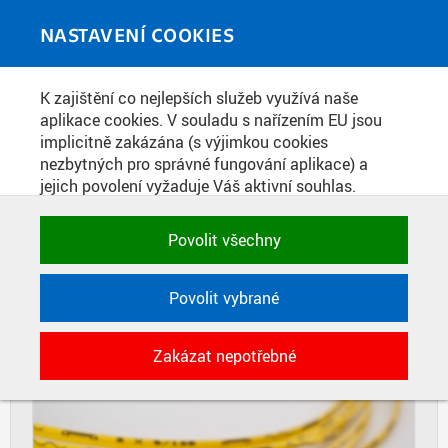
Skip to main content
MEDIATÉKA
Toggle
NASTAVENÍ COOKIES
navigati
Home
»
Fotografie
K zajištění co nejlepších služeb využívá naše
You are here
ILUSTRAČNÍ FOTOGRAFIE
aplikace cookies. V souladu s nařízením EU jsou
implicitně zakázána (s výjimkou cookies
OPTICKÝCH KABELŮ
nezbytných pro správné fungování aplikace) a
jejich povolení vyžaduje Váš aktivní souhlas.
Jedním klikem můžete všechny povolit nebo
DIAPOZITIVY
DLAŽDICE
zakázat, případně vybrat a povolit cookies podle
Povolit všechny
CIHLY
kategorie. Svoje rozhodnutí můžete samozřejmě
kdykoli změnit.
Povolit vybrané
POTŘEBNÉ
Zakázat nepotřebné
Technické cookies využívané aplikacemi
ČVUT pro uchování jejich nastavení,
vlastností a identifikátorů relace. Jsou
nezbytné pro správné fungování a jsou