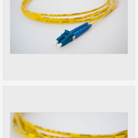
Cookies, které aplikace nedokáže zařadit.
Naším cílem je, aby tato kategorie
zůstala prázdná a všechny cookies byly
přiřazeny do některé z kategorií
uvedených výše.