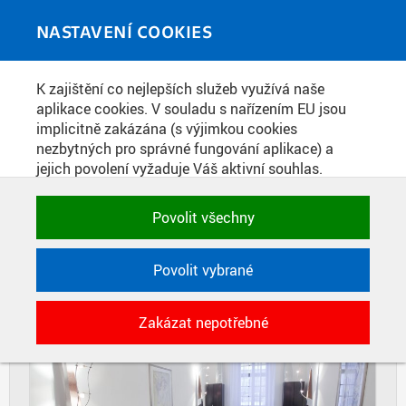
Skip to main content
MEDIATÉKA
Toggle
NASTAVENÍ COOKIES
navigati
Home
»
Fotografie
K zajištění co nejlepších služeb využívá naše
You are here
INTERIÉR BETLÉMSKÉ KAPLE
aplikace cookies. V souladu s nařízením EU jsou
implicitně zakázána (s výjimkou cookies
nezbytných pro správné fungování aplikace) a
jejich povolení vyžaduje Váš aktivní souhlas.
DIAPOZITIVY
DLAŽDICE
Jedním klikem můžete všechny povolit nebo
CIHLY
zakázat, případně vybrat a povolit cookies podle
Povolit všechny
kategorie. Svoje rozhodnutí můžete samozřejmě
kdykoli změnit.
Povolit vybrané
POTŘEBNÉ
Zakázat nepotřebné
Technické cookies využívané aplikacemi
ČVUT pro uchování jejich nastavení,
vlastností a identifikátorů relace. Jsou
nezbytné pro správné fungování a jsou