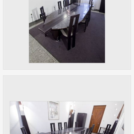
Cookies, které aplikace nedokáže zařadit.
Naším cílem je, aby tato kategorie
zůstala prázdná a všechny cookies byly
přiřazeny do některé z kategorií
uvedených výše.