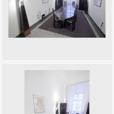
vždy aktivní.
ANALYTICKÉ
Slouží pro získávání anonymizovaných
statistických údajů, které nám pomáhají
vylepšovat naše aplikace. Zpravidla jde o
cookies systémů třetích stran, které k
těmto účelům využíváme.
MARKETINGOVÉ
Využívané za účelem zobrazení
správných nabídek a cílení obsahu podle
Vašich preferencí. Zpravidla jde o
cookies systémů třetích stran, které nám
s analýzou uživatelského chování
pomáhají.
OSTATNÍ