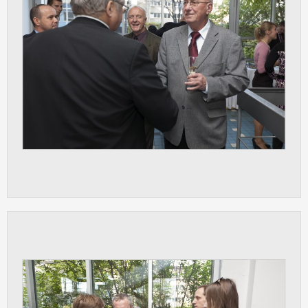
vždy aktivní.
ANALYTICKÉ
Slouží pro získávání anonymizovaných
statistických údajů, které nám pomáhají
vylepšovat naše aplikace. Zpravidla jde o
cookies systémů třetích stran, které k
těmto účelům využíváme.
MARKETINGOVÉ
Využívané za účelem zobrazení
správných nabídek a cílení obsahu podle
Vašich preferencí. Zpravidla jde o
cookies systémů třetích stran, které nám
s analýzou uživatelského chování
pomáhají.
OSTATNÍ