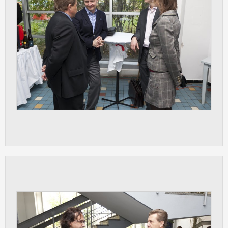
Cookies, které aplikace nedokáže zařadit.
Naším cílem je, aby tato kategorie
zůstala prázdná a všechny cookies byly
přiřazeny do některé z kategorií
uvedených výše.