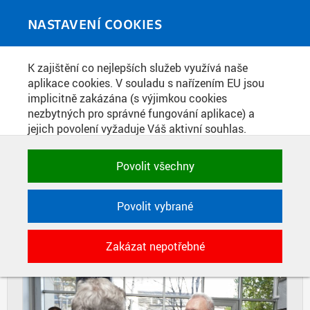
Skip to main content
MEDIATÉKA
Toggle
NASTAVENÍ COOKIES
navigati
Home
»
Fotografie
K zajištění co nejlepších služeb využívá naše
You are here
SLAVNOSTNÍ OTEVŘENÍ
aplikace cookies. V souladu s nařízením EU jsou
implicitně zakázána (s výjimkou cookies
LABORATOŘE DIAGNOSTIKY
nezbytných pro správné fungování aplikace) a
FOTOVOLTAICKÝCH SYSTÉMŮ
jejich povolení vyžaduje Váš aktivní souhlas.
Jedním klikem můžete všechny povolit nebo
zakázat, případně vybrat a povolit cookies podle
Povolit všechny
DIAPOZITIVY
DLAŽDICE
kategorie. Svoje rozhodnutí můžete samozřejmě
kdykoli změnit.
CIHLY
Povolit vybrané
POTŘEBNÉ
Zakázat nepotřebné
Technické cookies využívané aplikacemi
ČVUT pro uchování jejich nastavení,
vlastností a identifikátorů relace. Jsou
nezbytné pro správné fungování a jsou