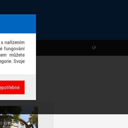
 s nařízením
né fungování
ikem můžete
gorie. Svoje
epotřebné
ch
né