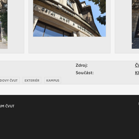
 získávání anonymizovaných statistických údajů, které n
lepšovat naše aplikace. Zpravidla jde o cookies systémů třetí
é k těmto účelům využíváme.
OVÉ
za účelem zobrazení správných nabídek a cílení obsahu pod
rencí. Zpravidla jde o cookies systémů třetích stran, které nám
ivatelského chování pomáhají.
Zdroj:
Č
Součást:
K
DOVY ČVUT
EXTERIÉR
KAMPUS
eré aplikace nedokáže zařadit. Naším cílem je, aby tato kategor
zdná a všechny cookies byly přiřazeny do některé z kategor
ýše.
UM ČVUT