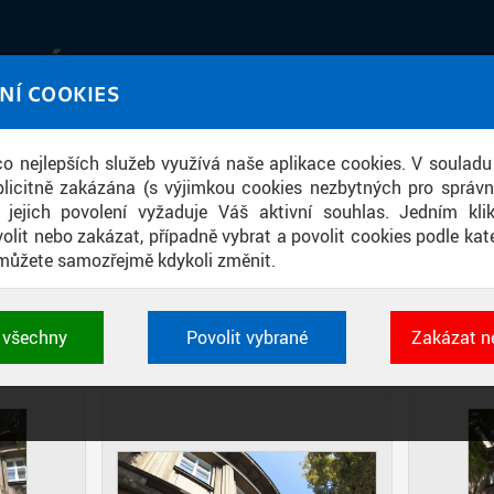
IATÉKA
NÍ COOKIES
UT obrazem a zvukem
 co nejlepších služeb využívá naše aplikace cookies. V souladu
ace
licitně zakázána (s výjimkou cookies nezbytných pro správ
a jejich povolení vyžaduje Váš aktivní souhlas. Jedním kl
olit nebo zakázat, případně vybrat a povolit cookies podle kate
můžete samozřejmě kdykoli změnit.
BUDOVA KLOKNEROVA ÚSTAVU
t všechny
Povolit vybrané
Zakázat n
DIAPOZITIVY
DLAŽDICE
CIHLY
 cookies využívané aplikacemi ČVUT pro uchování jeji
vlastností a identifikátorů relace. Jsou nezbytné pro správ
jsou vždy aktivní.
É