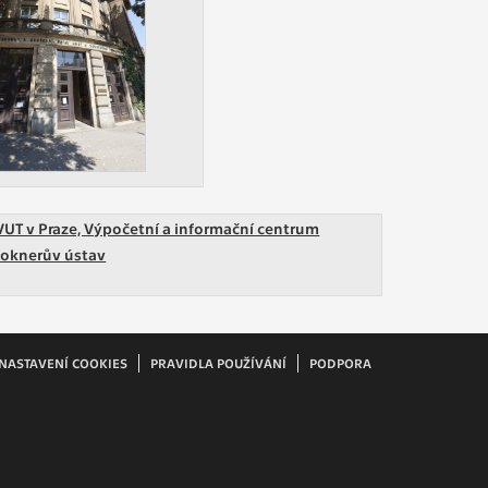
ám
ch
le
 s
VUT v Praze, Výpočetní a informační centrum
loknerův ústav
ie
ií
NASTAVENÍ COOKIES
PRAVIDLA POUŽÍVÁNÍ
PODPORA