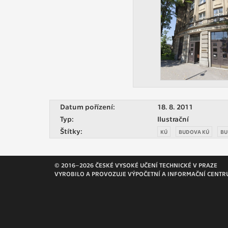
Slouží pro
pomáhají vy
stran, kter
MARKETING
Využívané 
Vašich prefe
analýzou už
Datum pořízení:
18. 8. 2011
Typ:
Ilustrační
OSTATNÍ
Štítky:
KÚ
BUDOVA KÚ
BU
Cookies, kt
zůstala prá
uvedených v
© 2016–2026 ČESKÉ VYSOKÉ UČENÍ TECHNICKÉ V PRAZE
VYROBILO A PROVOZUJE VÝPOČETNÍ A INFORMAČNÍ CENTR