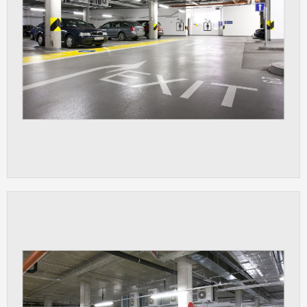
Cookies, které aplikace nedokáže zařadit.
Naším cílem je, aby tato kategorie
zůstala prázdná a všechny cookies byly
přiřazeny do některé z kategorií
uvedených výše.