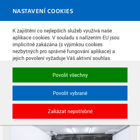
Skip to main content
MEDIATÉKA
Toggle
NASTAVENÍ COOKIES
navigati
Home
»
Fotografie
K zajištění co nejlepších služeb využívá naše
You are here
PODZEMNÍ GARÁŽE V NOVÉ
aplikace cookies. V souladu s nařízením EU jsou
implicitně zakázána (s výjimkou cookies
BUDOVĚ
nezbytných pro správné fungování aplikace) a
jejich povolení vyžaduje Váš aktivní souhlas.
Jedním klikem můžete všechny povolit nebo
DIAPOZITIVY
DLAŽDICE
zakázat, případně vybrat a povolit cookies podle
Povolit všechny
CIHLY
kategorie. Svoje rozhodnutí můžete samozřejmě
kdykoli změnit.
Povolit vybrané
POTŘEBNÉ
Zakázat nepotřebné
Technické cookies využívané aplikacemi
ČVUT pro uchování jejich nastavení,
vlastností a identifikátorů relace. Jsou
nezbytné pro správné fungování a jsou