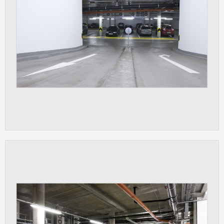
vždy aktivní.
ANALYTICKÉ
Slouží pro získávání anonymizovaných
statistických údajů, které nám pomáhají
vylepšovat naše aplikace. Zpravidla jde o
cookies systémů třetích stran, které k
těmto účelům využíváme.
MARKETINGOVÉ
Využívané za účelem zobrazení
správných nabídek a cílení obsahu podle
Vašich preferencí. Zpravidla jde o
cookies systémů třetích stran, které nám
s analýzou uživatelského chování
pomáhají.
OSTATNÍ