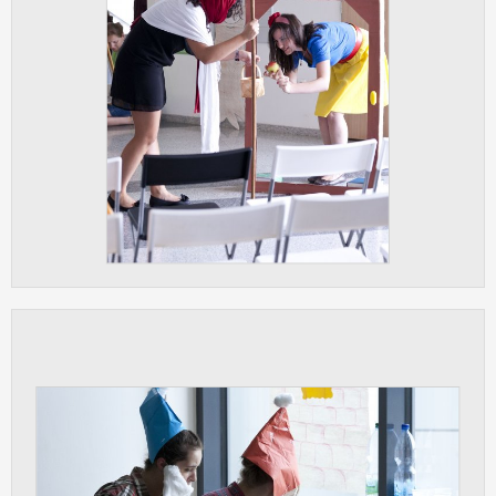
Cookies, které aplikace nedokáže zařadit.
Naším cílem je, aby tato kategorie
zůstala prázdná a všechny cookies byly
přiřazeny do některé z kategorií
uvedených výše.