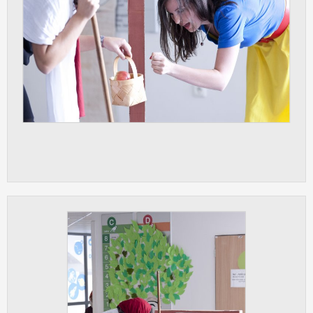
vždy aktivní.
ANALYTICKÉ
Slouží pro získávání anonymizovaných
statistických údajů, které nám pomáhají
vylepšovat naše aplikace. Zpravidla jde o
cookies systémů třetích stran, které k
těmto účelům využíváme.
MARKETINGOVÉ
Využívané za účelem zobrazení
správných nabídek a cílení obsahu podle
Vašich preferencí. Zpravidla jde o
cookies systémů třetích stran, které nám
s analýzou uživatelského chování
pomáhají.
OSTATNÍ