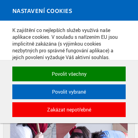
Skip to main content
MEDIATÉKA
Toggle
NASTAVENÍ COOKIES
navigati
Home
»
Fotografie
K zajištění co nejlepších služeb využívá naše
You are here
ZAHRANIČNÍ STUDENTI HRAJÍ
aplikace cookies. V souladu s nařízením EU jsou
implicitně zakázána (s výjimkou cookies
POHÁDKU PRO DĚTI V NEMOCNICI
nezbytných pro správné fungování aplikace) a
jejich povolení vyžaduje Váš aktivní souhlas.
Jedním klikem můžete všechny povolit nebo
DIAPOZITIVY
DLAŽDICE
zakázat, případně vybrat a povolit cookies podle
Povolit všechny
CIHLY
kategorie. Svoje rozhodnutí můžete samozřejmě
kdykoli změnit.
Povolit vybrané
POTŘEBNÉ
Zakázat nepotřebné
Technické cookies využívané aplikacemi
ČVUT pro uchování jejich nastavení,
vlastností a identifikátorů relace. Jsou
nezbytné pro správné fungování a jsou