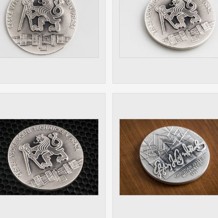
 získávání anonymizovaných statistických údajů, které n
lepšovat naše aplikace. Zpravidla jde o cookies systémů třetí
é k těmto účelům využíváme.
OVÉ
za účelem zobrazení správných nabídek a cílení obsahu pod
rencí. Zpravidla jde o cookies systémů třetích stran, které nám
ivatelského chování pomáhají.
eré aplikace nedokáže zařadit. Naším cílem je, aby tato kategor
zdná a všechny cookies byly přiřazeny do některé z kategor
ýše.