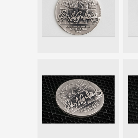
Slouží pro
pomáhají vy
stran, kter
MARKETING
Využívané 
Vašich prefe
analýzou už
OSTATNÍ
Cookies, kt
zůstala prá
uvedených v