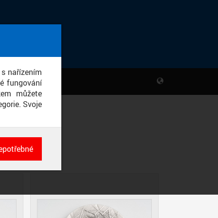
 s nařízením
né fungování
ikem můžete
gorie. Svoje
epotřebné
ch
né