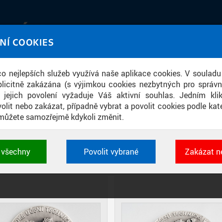
IATÉKA
NÍ COOKIES
UT obrazem a zvukem
 co nejlepších služeb využívá naše aplikace cookies. V souladu
ace
licitně zakázána (s výjimkou cookies nezbytných pro správ
a jejich povolení vyžaduje Váš aktivní souhlas. Jedním kl
olit nebo zakázat, případně vybrat a povolit cookies podle kate
můžete samozřejmě kdykoli změnit.
MEDAILE ČVUT
t všechny
Povolit vybrané
Zakázat n
DIAPOZITIVY
DLAŽDICE
CIHLY
 cookies využívané aplikacemi ČVUT pro uchování jeji
vlastností a identifikátorů relace. Jsou nezbytné pro správ
jsou vždy aktivní.
É