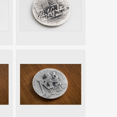
ám
ch
le
 s
ie
ií