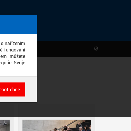
 s nařízením
né fungování
ikem můžete
gorie. Svoje
FA
epotřebné
ch
né