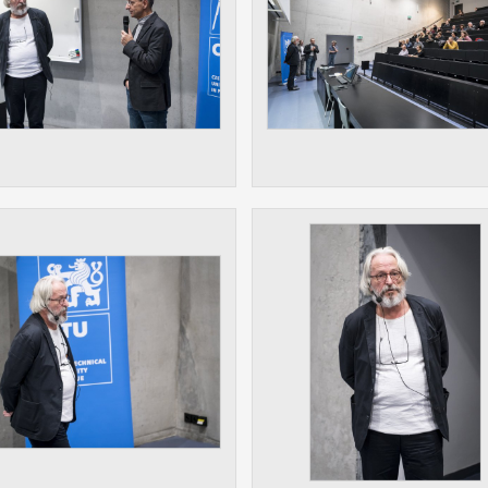
 získávání anonymizovaných statistických údajů, které n
lepšovat naše aplikace. Zpravidla jde o cookies systémů třetí
é k těmto účelům využíváme.
OVÉ
za účelem zobrazení správných nabídek a cílení obsahu pod
rencí. Zpravidla jde o cookies systémů třetích stran, které nám
ivatelského chování pomáhají.
eré aplikace nedokáže zařadit. Naším cílem je, aby tato kategor
zdná a všechny cookies byly přiřazeny do některé z kategor
ýše.