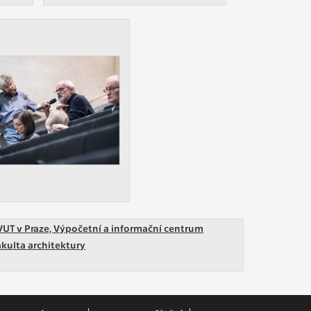
VUT v Praze, Výpočetní a informační centrum
akulta architektury