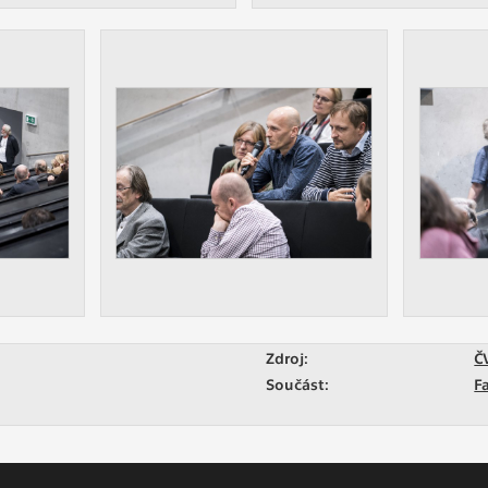
Zdroj:
Č
Součást:
F