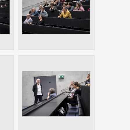
ám
ch
le
 s
ie
ií