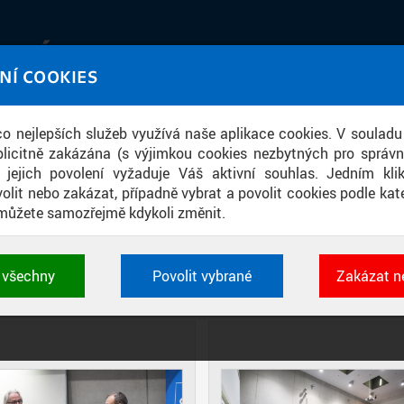
IATÉKA
NÍ COOKIES
UT obrazem a zvukem
 co nejlepších služeb využívá naše aplikace cookies. V souladu
ace
licitně zakázána (s výjimkou cookies nezbytných pro správ
a jejich povolení vyžaduje Váš aktivní souhlas. Jedním kl
olit nebo zakázat, případně vybrat a povolit cookies podle kate
můžete samozřejmě kdykoli změnit.
ISKUSE S KANDIDÁTEM NA DĚKANA 
t všechny
Povolit vybrané
Zakázat n
DIAPOZITIVY
DLAŽDICE
CIHLY
 cookies využívané aplikacemi ČVUT pro uchování jeji
vlastností a identifikátorů relace. Jsou nezbytné pro správ
jsou vždy aktivní.
É