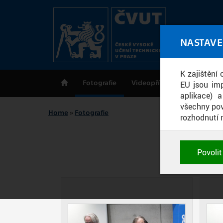
Skip to main content
MED
NASTAVE
ČV
K zajištění
Fotografie
Videopříspěvky
Publik
EU jsou imp
aplikace) 
všechny pov
Home
»
Fotografie
rozhodnutí 
You are here
D
POTŘEBNÉ
Povoli
Technické
nastavení, 
fungování a 
ANALYTICK