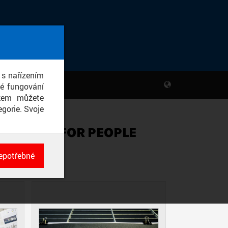
 s nařízením
né fungování
ikem můžete
gorie. Svoje
RO ROCK FOR PEOPLE
epotřebné
ch
né