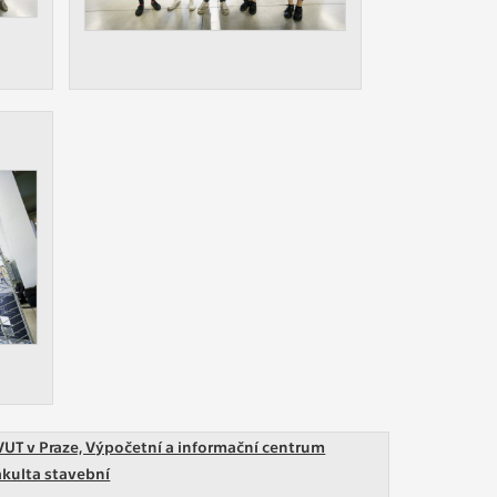
VUT v Praze, Výpočetní a informační centrum
akulta stavební