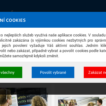
IATÉKA
NÍ COOKIES
UT obrazem a zvukem
 co nejlepších služeb využívá naše aplikace cookies. V souladu
ace
licitně zakázána (s výjimkou cookies nezbytných pro správ
a jejich povolení vyžaduje Váš aktivní souhlas. Jedním kl
olit nebo zakázat, případně vybrat a povolit cookies podle kate
můžete samozřejmě kdykoli změnit.
CH STUDENTSKÝCH NÁVRHŮ BRÁNY P
t všechny
Povolit vybrané
Zakázat n
DIAPOZITIVY
DLAŽDICE
CIHLY
 cookies využívané aplikacemi ČVUT pro uchování jeji
vlastností a identifikátorů relace. Jsou nezbytné pro správ
jsou vždy aktivní.
É