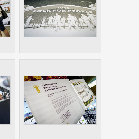
ám
ch
le
 s
ie
ií