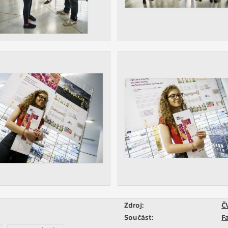
Zdroj:
Č
Součást:
F