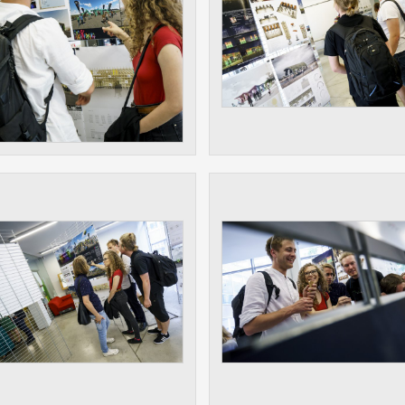
 získávání anonymizovaných statistických údajů, které n
lepšovat naše aplikace. Zpravidla jde o cookies systémů třetí
é k těmto účelům využíváme.
OVÉ
za účelem zobrazení správných nabídek a cílení obsahu pod
rencí. Zpravidla jde o cookies systémů třetích stran, které nám
ivatelského chování pomáhají.
eré aplikace nedokáže zařadit. Naším cílem je, aby tato kategor
zdná a všechny cookies byly přiřazeny do některé z kategor
ýše.