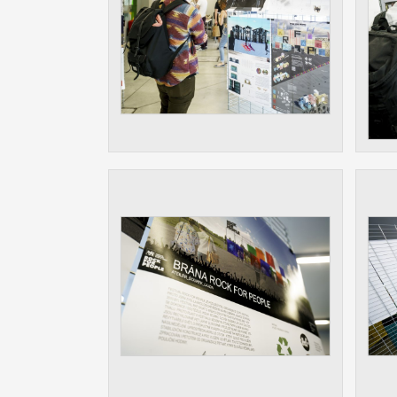
Slouží pro
pomáhají vy
stran, kter
MARKETING
Využívané 
Vašich prefe
analýzou už
OSTATNÍ
Cookies, kt
zůstala prá
uvedených v