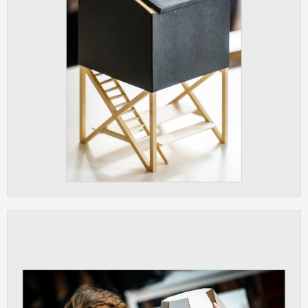
Cookies, které aplikace nedokáže zařadit.
Naším cílem je, aby tato kategorie
zůstala prázdná a všechny cookies byly
přiřazeny do některé z kategorií
uvedených výše.