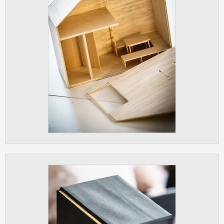
vždy aktivní.
ANALYTICKÉ
Slouží pro získávání anonymizovaných
statistických údajů, které nám pomáhají
vylepšovat naše aplikace. Zpravidla jde o
cookies systémů třetích stran, které k
těmto účelům využíváme.
MARKETINGOVÉ
Využívané za účelem zobrazení
správných nabídek a cílení obsahu podle
Vašich preferencí. Zpravidla jde o
cookies systémů třetích stran, které nám
s analýzou uživatelského chování
pomáhají.
OSTATNÍ