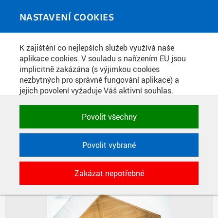
Skip to main content
MEDIATÉKA
Toggle
NASTAVENÍ COOKIES
navigati
Home
»
Fotografie
K zajištění co nejlepších služeb využívá naše
You are here
PREZENTACE STUDENTSKÝCH
aplikace cookies. V souladu s nařízením EU jsou
implicitně zakázána (s výjimkou cookies
NÁVRHŮ TURISTICKÝCH ÚTULEN
nezbytných pro správné fungování aplikace) a
PRO KRNAP
jejich povolení vyžaduje Váš aktivní souhlas.
Jedním klikem můžete všechny povolit nebo
zakázat, případně vybrat a povolit cookies podle
Povolit všechny
DIAPOZITIVY
DLAŽDICE
kategorie. Svoje rozhodnutí můžete samozřejmě
kdykoli změnit.
CIHLY
Povolit vybrané
POTŘEBNÉ
Zakázat nepotřebné
Technické cookies využívané aplikacemi
ČVUT pro uchování jejich nastavení,
vlastností a identifikátorů relace. Jsou
nezbytné pro správné fungování a jsou