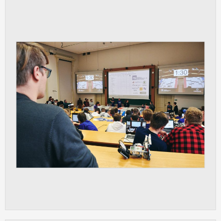
vždy aktivní.
ANALYTICKÉ
Slouží pro získávání anonymizovaných
statistických údajů, které nám pomáhají
vylepšovat naše aplikace. Zpravidla jde o
cookies systémů třetích stran, které k
těmto účelům využíváme.
MARKETINGOVÉ
Využívané za účelem zobrazení
správných nabídek a cílení obsahu podle
Vašich preferencí. Zpravidla jde o
cookies systémů třetích stran, které nám
s analýzou uživatelského chování
pomáhají.
OSTATNÍ