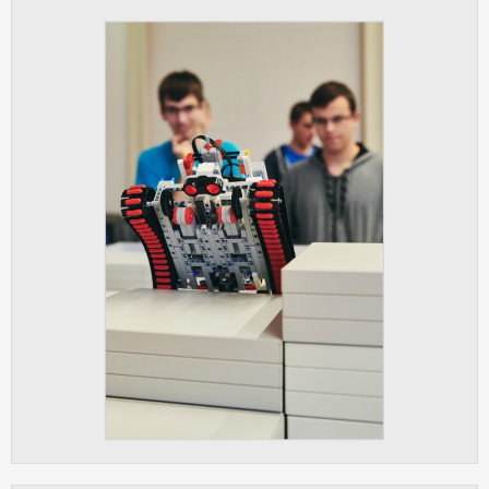
Cookies, které aplikace nedokáže zařadit.
Naším cílem je, aby tato kategorie
zůstala prázdná a všechny cookies byly
přiřazeny do některé z kategorií
uvedených výše.