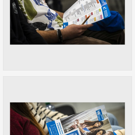
vždy aktivní.
ANALYTICKÉ
Slouží pro získávání anonymizovaných
statistických údajů, které nám pomáhají
vylepšovat naše aplikace. Zpravidla jde o
cookies systémů třetích stran, které k
těmto účelům využíváme.
MARKETINGOVÉ
Využívané za účelem zobrazení
správných nabídek a cílení obsahu podle
Vašich preferencí. Zpravidla jde o
cookies systémů třetích stran, které nám
s analýzou uživatelského chování
pomáhají.
OSTATNÍ