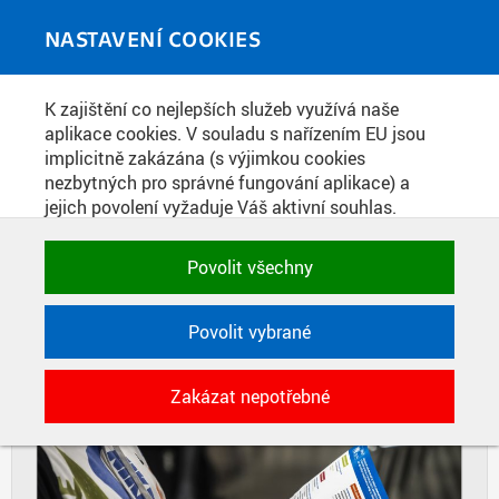
Skip to main content
MEDIATÉKA
Toggle
NASTAVENÍ COOKIES
navigati
Home
»
Fotografie
K zajištění co nejlepších služeb využívá naše
You are here
GAUDEAMUS BRNO 2023
aplikace cookies. V souladu s nařízením EU jsou
implicitně zakázána (s výjimkou cookies
nezbytných pro správné fungování aplikace) a
jejich povolení vyžaduje Váš aktivní souhlas.
DIAPOZITIVY
DLAŽDICE
Jedním klikem můžete všechny povolit nebo
CIHLY
zakázat, případně vybrat a povolit cookies podle
Povolit všechny
kategorie. Svoje rozhodnutí můžete samozřejmě
kdykoli změnit.
Povolit vybrané
POTŘEBNÉ
Zakázat nepotřebné
Technické cookies využívané aplikacemi
ČVUT pro uchování jejich nastavení,
vlastností a identifikátorů relace. Jsou
nezbytné pro správné fungování a jsou