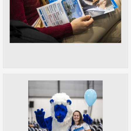
Cookies, které aplikace nedokáže zařadit.
Naším cílem je, aby tato kategorie
zůstala prázdná a všechny cookies byly
přiřazeny do některé z kategorií
uvedených výše.