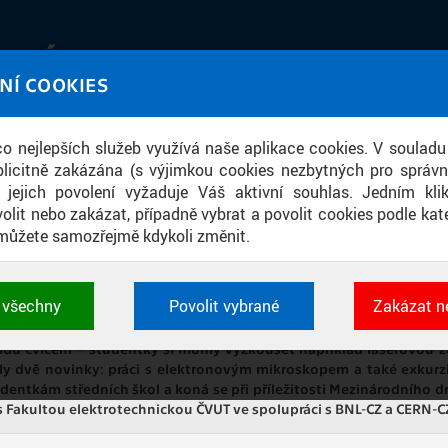
IATÉKA
NÍ COOKIES
UT obrazem a zvukem
 co nejlepších služeb využívá naše aplikace cookies. V souladu
ace
licitně zakázána (s výjimkou cookies nezbytných pro správ
a jejich povolení vyžaduje Váš aktivní souhlas. Jedním kl
olit nebo zakázat, případně vybrat a povolit cookies podle kate
můžete samozřejmě kdykoli změnit.
SE NA DEN VĚDKYNÍ 2024 – FJFI TRO
t všechny
Povolit vybrané
Zakázat n
 cookies využívané aplikacemi ČVUT pro uchování jeji
 za námi, děkujeme všem zúčastněným! Tradičně jsme pro mladé 
vlastností a identifikátorů relace. Jsou nezbytné pro správ
adu cvičení – studentky si mohly vyzkoušet například laserovou 
jsou vždy aktivní.
ily dvě novinky: práci s elektronovým mikroskopem a také exkur
dentkám středních škol a koná se při příležitosti Mezinárodního d
s Fakultou elektrotechnickou ČVUT ve spolupráci s BNL-CZ a CERN-C
É