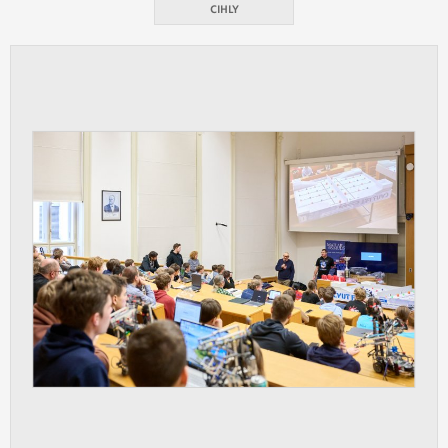
vždy aktivní.
CIHLY
ANALYTICKÉ
Slouží pro získávání anonymizovaných
statistických údajů, které nám pomáhají
vylepšovat naše aplikace. Zpravidla jde o
cookies systémů třetích stran, které k
těmto účelům využíváme.
MARKETINGOVÉ
Využívané za účelem zobrazení
správných nabídek a cílení obsahu podle
Vašich preferencí. Zpravidla jde o
cookies systémů třetích stran, které nám
s analýzou uživatelského chování
pomáhají.
OSTATNÍ