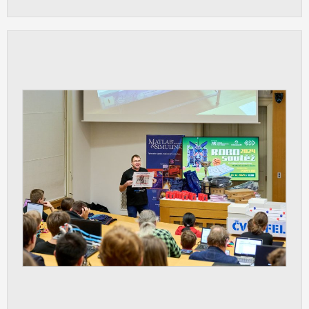
Cookies, které aplikace nedokáže zařadit.
Naším cílem je, aby tato kategorie
zůstala prázdná a všechny cookies byly
přiřazeny do některé z kategorií
uvedených výše.