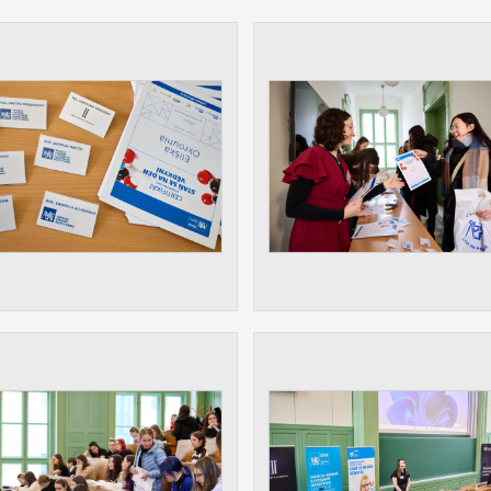
 získávání anonymizovaných statistických údajů, které n
lepšovat naše aplikace. Zpravidla jde o cookies systémů třetí
é k těmto účelům využíváme.
OVÉ
za účelem zobrazení správných nabídek a cílení obsahu pod
rencí. Zpravidla jde o cookies systémů třetích stran, které nám
ivatelského chování pomáhají.
eré aplikace nedokáže zařadit. Naším cílem je, aby tato kategor
zdná a všechny cookies byly přiřazeny do některé z kategor
ýše.