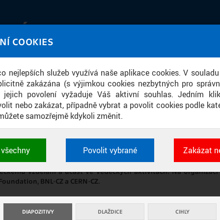
IATÉKA
NÍ COOKIES
UT obrazem a zvukem
 co nejlepších služeb využívá naše aplikace cookies. V souladu
ace
licitně zakázána (s výjimkou cookies nezbytných pro správ
a jejich povolení vyžaduje Váš aktivní souhlas. Jedním kl
olit nebo zakázat, případně vybrat a povolit cookies podle kate
můžete samozřejmě kdykoli změnit.
STAŇ SE NA DEN VĚDKYNÍ – 2025
t všechny
Povolit vybrané
Zakázat n
 cookies využívané aplikacemi ČVUT pro uchování jeji
kol a konala se při příležitosti Mezinárodního dne žen a dívek ve
vlastností a identifikátorů relace. Jsou nezbytné pro správ
eckému vzdělání a účast ve vědeckých aktivitách. Na organizaci 
jsou vždy aktivní.
 Foundation, BNL-CZ a CERN-CZ.
É
DIAPOZITIVY
DLAŽDICE
CIHLY