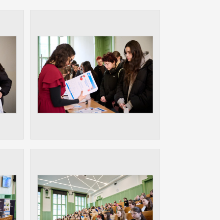
ám
ch
le
 s
ie
ií