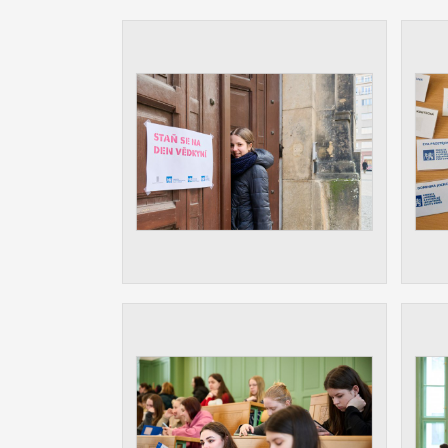
Slouží pro
pomáhají vy
stran, kter
MARKETING
Využívané 
Vašich prefe
analýzou už
OSTATNÍ
Cookies, kt
zůstala prá
uvedených v