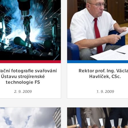
rační fotografie svařování
Rektor prof. Ing. Václ
Ústavu strojírenské
Havlíček, CSc.
technologie FS
2. 9. 2009
1. 9. 2009