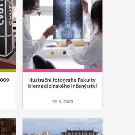
ám
ch
le
 s
2009
Ilustrační fotografie Fakulty
ie
biomedicínského inženýrství
ií
18. 9. 2009