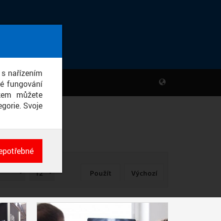
 s nařízením
né fungování
ikem můžete
gorie. Svoje
epotřebné
ch
POČET
né