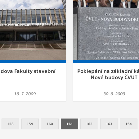
dova Fakulty stavební
Poklepání na základní 
Nové budovy ČVUT
16. 7. 2009
30. 6. 2009
158
159
160
161
162
163
164