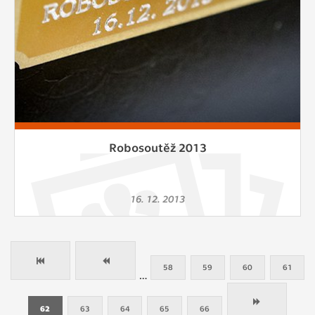
Robosoutěž 2013
16. 12. 2013
58
59
60
61
…
62
63
64
65
66