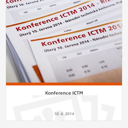
Cookies, které aplikace nedokáže zařadit.
Naším cílem je, aby tato kategorie
zůstala prázdná a všechny cookies byly
přiřazeny do některé z kategorií
uvedených výše.
Konference ICTM
10. 6. 2014