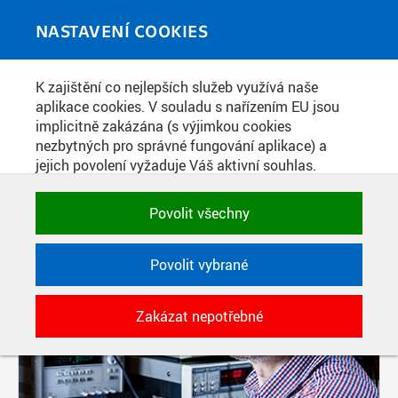
Skip to main content
MEDIATÉKA
Toggle
NASTAVENÍ COOKIES
navigati
K zajištění co nejlepších služeb využívá naše
PŘÍSPĚVKY PODLE FILTRU
aplikace cookies. V souladu s nařízením EU jsou
implicitně zakázána (s výjimkou cookies
Aktivní filtry:
nezbytných pro správné fungování aplikace) a
SOUČÁST: FAKULTA ELEKTROTECHNICKÁ
jejich povolení vyžaduje Váš aktivní souhlas.
Jedním klikem můžete všechny povolit nebo
Pages
zakázat, případně vybrat a povolit cookies podle
Povolit všechny
kategorie. Svoje rozhodnutí můžete samozřejmě
kdykoli změnit.
Povolit vybrané
POTŘEBNÉ
Zakázat nepotřebné
Technické cookies využívané aplikacemi
ČVUT pro uchování jejich nastavení,
vlastností a identifikátorů relace. Jsou
nezbytné pro správné fungování a jsou