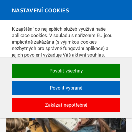
Skip to main content
MEDIATÉKA
Toggle
NASTAVENÍ COOKIES
navigati
K zajištění co nejlepších služeb využívá naše
PŘÍSPĚVKY PODLE FILTRU
aplikace cookies. V souladu s nařízením EU jsou
implicitně zakázána (s výjimkou cookies
Aktivní filtry:
nezbytných pro správné fungování aplikace) a
SOUČÁST: FAKULTA DOPRAVNÍ
jejich povolení vyžaduje Váš aktivní souhlas.
Jedním klikem můžete všechny povolit nebo
Pages
zakázat, případně vybrat a povolit cookies podle
Povolit všechny
kategorie. Svoje rozhodnutí můžete samozřejmě
kdykoli změnit.
Povolit vybrané
POTŘEBNÉ
Zakázat nepotřebné
Technické cookies využívané aplikacemi
ČVUT pro uchování jejich nastavení,
vlastností a identifikátorů relace. Jsou
nezbytné pro správné fungování a jsou