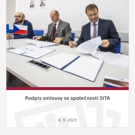
Cookies, které aplikace nedokáže zařadit.
Naším cílem je, aby tato kategorie
zůstala prázdná a všechny cookies byly
přiřazeny do některé z kategorií
uvedených výše.
Podpis smlouvy se společností SITA
6. 9. 2023