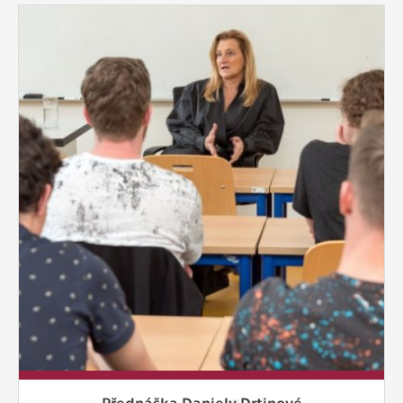
Přednáška Daniely Drtinové