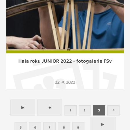
Hala roku JUNIOR 2022 - fotogalerie FSv
22. 4. 2022
1
2
3
4
5
6
7
8
9