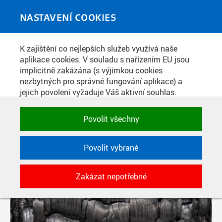
Skip to main content
MEDIATÉKA
Toggle
NASTAVENÍ COOKIES
navigati
K zajištění co nejlepších služeb využívá naše
PŘÍSPĚVKY PODLE FILTRU
aplikace cookies. V souladu s nařízením EU jsou
implicitně zakázána (s výjimkou cookies
Aktivní filtry:
nezbytných pro správné fungování aplikace) a
SOUČÁST: FAKULTA STAVEBNÍ
jejich povolení vyžaduje Váš aktivní souhlas.
Jedním klikem můžete všechny povolit nebo
Pages
zakázat, případně vybrat a povolit cookies podle
Povolit všechny
kategorie. Svoje rozhodnutí můžete samozřejmě
kdykoli změnit.
Povolit vybrané
POTŘEBNÉ
Zakázat nepotřebné
Technické cookies využívané aplikacemi
ČVUT pro uchování jejich nastavení,
vlastností a identifikátorů relace. Jsou
nezbytné pro správné fungování a jsou