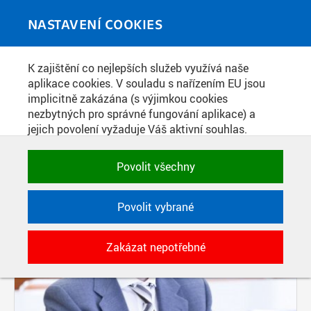
Skip to main content
MEDIATÉKA
Toggle
NASTAVENÍ COOKIES
navigati
K zajištění co nejlepších služeb využívá naše
PŘÍSPĚVKY PODLE FILTRU
aplikace cookies. V souladu s nařízením EU jsou
implicitně zakázána (s výjimkou cookies
Aktivní filtry:
nezbytných pro správné fungování aplikace) a
ŠTÍTEK: PŘÍHODA
jejich povolení vyžaduje Váš aktivní souhlas.
Jedním klikem můžete všechny povolit nebo
zakázat, případně vybrat a povolit cookies podle
Povolit všechny
kategorie. Svoje rozhodnutí můžete samozřejmě
kdykoli změnit.
Povolit vybrané
POTŘEBNÉ
Zakázat nepotřebné
Technické cookies využívané aplikacemi
ČVUT pro uchování jejich nastavení,
vlastností a identifikátorů relace. Jsou
nezbytné pro správné fungování a jsou