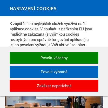
Skip to main content
MEDIATÉKA
Toggle
NASTAVENÍ COOKIES
navigati
K zajištění co nejlepších služeb využívá naše
PŘÍSPĚVKY PODLE FILTRU
aplikace cookies. V souladu s nařízením EU jsou
implicitně zakázána (s výjimkou cookies
Aktivní filtry:
nezbytných pro správné fungování aplikace) a
ŠTÍTEK: WORKSHOP
jejich povolení vyžaduje Váš aktivní souhlas.
Jedním klikem můžete všechny povolit nebo
zakázat, případně vybrat a povolit cookies podle
Povolit všechny
kategorie. Svoje rozhodnutí můžete samozřejmě
kdykoli změnit.
Povolit vybrané
POTŘEBNÉ
Zakázat nepotřebné
Technické cookies využívané aplikacemi
ČVUT pro uchování jejich nastavení,
vlastností a identifikátorů relace. Jsou
nezbytné pro správné fungování a jsou