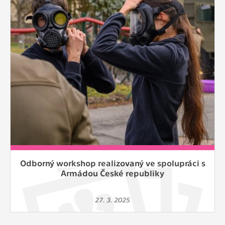
Cookies, které aplikace nedokáže zařadit.
Naším cílem je, aby tato kategorie
zůstala prázdná a všechny cookies byly
přiřazeny do některé z kategorií
uvedených výše.
Odborný workshop realizovaný ve spolupráci s
Armádou České republiky
27. 3. 2025