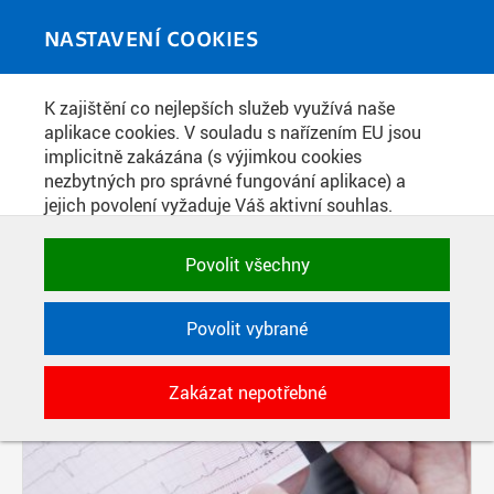
Skip to main content
MEDIATÉKA
Toggle
NASTAVENÍ COOKIES
navigati
K zajištění co nejlepších služeb využívá naše
PŘÍSPĚVKY PODLE FILTRU
aplikace cookies. V souladu s nařízením EU jsou
implicitně zakázána (s výjimkou cookies
Aktivní filtry:
nezbytných pro správné fungování aplikace) a
ŠTÍTEK: RESUSCITACE
jejich povolení vyžaduje Váš aktivní souhlas.
Jedním klikem můžete všechny povolit nebo
zakázat, případně vybrat a povolit cookies podle
Povolit všechny
kategorie. Svoje rozhodnutí můžete samozřejmě
kdykoli změnit.
Povolit vybrané
POTŘEBNÉ
Zakázat nepotřebné
Technické cookies využívané aplikacemi
ČVUT pro uchování jejich nastavení,
vlastností a identifikátorů relace. Jsou
nezbytné pro správné fungování a jsou