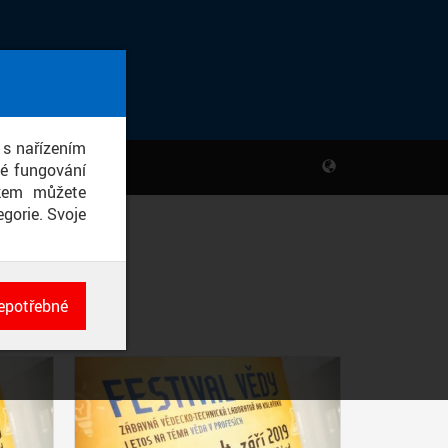
 s nařízením
né fungování
ikem můžete
gorie. Svoje
epotřebné
ch
né