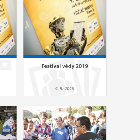
ám
ch
le
 s
Festival vědy 2019
ie
4. 9. 2019
ií