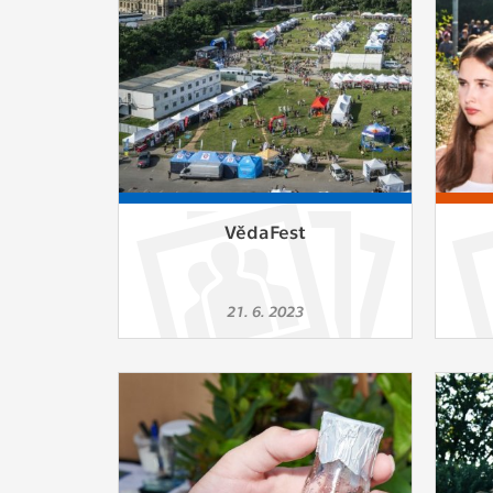
Slouží pro
pomáhají vy
stran, kter
MARKETING
Využívané 
Vašich prefe
analýzou už
VědaFest
OSTATNÍ
Cookies, kt
21. 6. 2023
zůstala prá
uvedených v