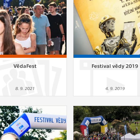
 získávání anonymizovaných statistických údajů, které n
lepšovat naše aplikace. Zpravidla jde o cookies systémů třetí
é k těmto účelům využíváme.
OVÉ
za účelem zobrazení správných nabídek a cílení obsahu pod
rencí. Zpravidla jde o cookies systémů třetích stran, které nám
ivatelského chování pomáhají.
VědaFest
Festival vědy 2019
eré aplikace nedokáže zařadit. Naším cílem je, aby tato kategor
8. 9. 2021
4. 9. 2019
zdná a všechny cookies byly přiřazeny do některé z kategor
ýše.