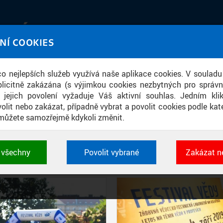
IATÉKA
NÍ COOKIES
UT obrazem a zvukem
 co nejlepších služeb využívá naše aplikace cookies. V souladu
ace
licitně zakázána (s výjimkou cookies nezbytných pro správ
a jejich povolení vyžaduje Váš aktivní souhlas. Jedním kl
olit nebo zakázat, případně vybrat a povolit cookies podle kate
můžete samozřejmě kdykoli změnit.
PŘÍSPĚVKY PODLE FILTRU
t všechny
Povolit vybrané
Zakázat n
Aktivní filtry:
ŠTÍTEK: FESTIVAL VĚDY
 cookies využívané aplikacemi ČVUT pro uchování jeji
vlastností a identifikátorů relace. Jsou nezbytné pro správ
jsou vždy aktivní.
É