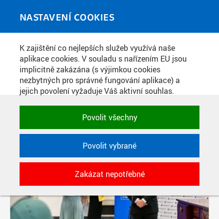
Skip to main content
MEDIATÉKA
Toggle
NASTAVENÍ COOKIES
navigati
K zajištění co nejlepších služeb využívá naše
PŘÍSPĚVKY PODLE FILTRU
aplikace cookies. V souladu s nařízením EU jsou
implicitně zakázána (s výjimkou cookies
Aktivní filtry:
nezbytných pro správné fungování aplikace) a
ŠTÍTEK: UKRAJINA
jejich povolení vyžaduje Váš aktivní souhlas.
Jedním klikem můžete všechny povolit nebo
zakázat, případně vybrat a povolit cookies podle
Povolit všechny
kategorie. Svoje rozhodnutí můžete samozřejmě
kdykoli změnit.
Povolit vybrané
POTŘEBNÉ
Zakázat nepotřebné
Technické cookies využívané aplikacemi
ČVUT pro uchování jejich nastavení,
vlastností a identifikátorů relace. Jsou
nezbytné pro správné fungování a jsou