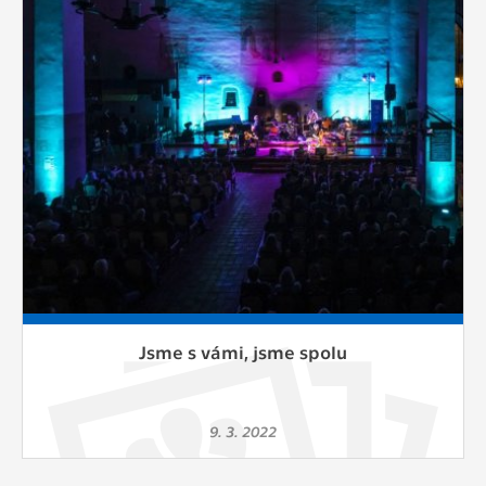
Cookies, které aplikace nedokáže zařadit.
Naším cílem je, aby tato kategorie
zůstala prázdná a všechny cookies byly
přiřazeny do některé z kategorií
uvedených výše.
Jsme s vámi, jsme spolu
9. 3. 2022