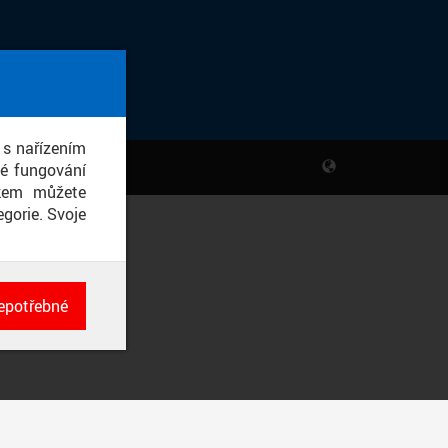
 s nařízením
né fungování
ikem můžete
gorie. Svoje
epotřebné
ch
né