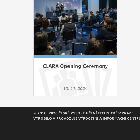
Slouží pro
pomáhají vy
stran, kter
MARKETING
Využívané 
Vašich prefe
analýzou už
CLARA Opening Ceremony
OSTATNÍ
Cookies, kt
13. 11. 2024
zůstala prá
uvedených v
© 2016–2026 ČESKÉ VYSOKÉ UČENÍ TECHNICKÉ V PRAZE
VYROBILO A PROVOZUJE VÝPOČETNÍ A INFORMAČNÍ CENTR