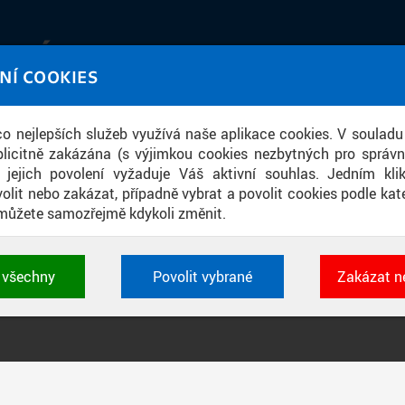
IATÉKA
NÍ COOKIES
UT obrazem a zvukem
 co nejlepších služeb využívá naše aplikace cookies. V souladu
ace
licitně zakázána (s výjimkou cookies nezbytných pro správ
a jejich povolení vyžaduje Váš aktivní souhlas. Jedním kl
olit nebo zakázat, případně vybrat a povolit cookies podle kate
můžete samozřejmě kdykoli změnit.
PŘÍSPĚVKY PODLE FILTRU
t všechny
Povolit vybrané
Zakázat n
Aktivní filtry:
ŠTÍTEK: CLARA
 cookies využívané aplikacemi ČVUT pro uchování jeji
vlastností a identifikátorů relace. Jsou nezbytné pro správ
jsou vždy aktivní.
É