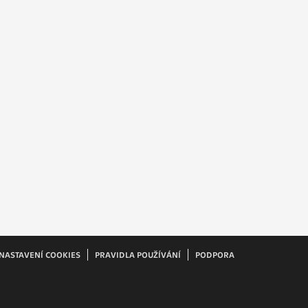
ám
ch
le
 s
ie
ií
NASTAVENÍ COOKIES
PRAVIDLA POUŽÍVÁNÍ
PODPORA