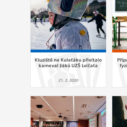
Slouží pro
pomáhají vy
stran, kter
MARKETING
Využívané 
Vašich prefe
analýzou už
Kluziště na Kulaťáku přivítalo
Příp
karneval žáků UZŠ Lvíčata
fyz
OSTATNÍ
Cookies, kt
21. 2. 2020
zůstala prá
uvedených v