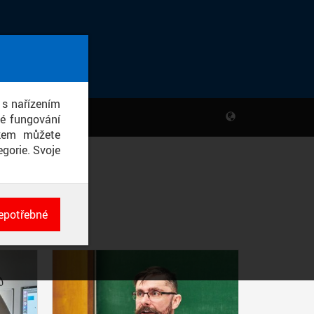
 s nařízením
né fungování
ikem můžete
gorie. Svoje
epotřebné
ch
né