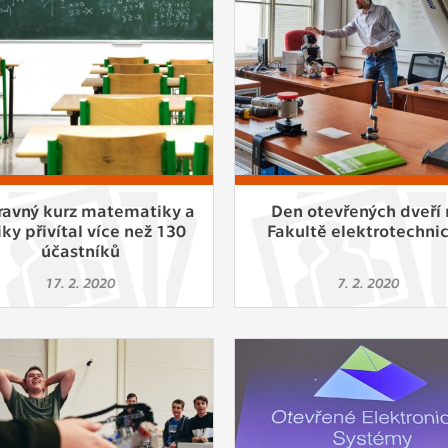
 získávání anonymizovaných statistických údajů, které n
lepšovat naše aplikace. Zpravidla jde o cookies systémů třetí
é k těmto účelům využíváme.
OVÉ
za účelem zobrazení správných nabídek a cílení obsahu pod
rencí. Zpravidla jde o cookies systémů třetích stran, které nám
ivatelského chování pomáhají.
ravný kurz matematiky a
Den otevřených dveří 
iky přivítal více než 130
Fakultě elektrotechni
účastníků
eré aplikace nedokáže zařadit. Naším cílem je, aby tato kategor
17. 2. 2020
7. 2. 2020
zdná a všechny cookies byly přiřazeny do některé z kategor
ýše.