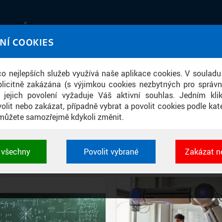
IATÉKA
NÍ COOKIES
UT obrazem a zvukem
 co nejlepších služeb využívá naše aplikace cookies. V souladu
ace
licitně zakázána (s výjimkou cookies nezbytných pro správ
a jejich povolení vyžaduje Váš aktivní souhlas. Jedním kl
olit nebo zakázat, případně vybrat a povolit cookies podle kate
můžete samozřejmě kdykoli změnit.
PŘÍSPĚVKY PODLE FILTRU
t všechny
Povolit vybrané
Zakázat n
Aktivní filtry:
ŠTÍTEK: NEUGEBAUER PETR
 cookies využívané aplikacemi ČVUT pro uchování jeji
vlastností a identifikátorů relace. Jsou nezbytné pro správ
jsou vždy aktivní.
É