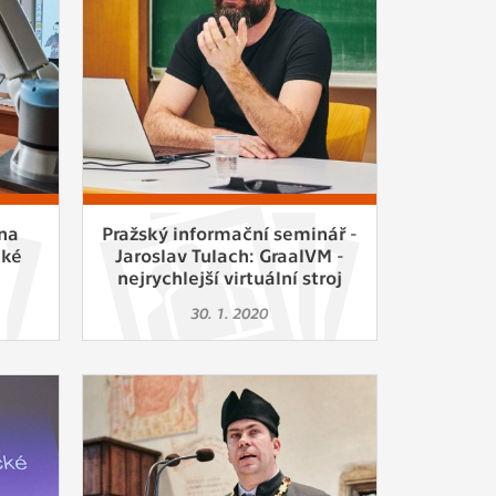
ám
ch
le
 s
na
Pražský informační seminář -
cké
Jaroslav Tulach: GraalVM -
nejrychlejší virtuální stroj
ie
30. 1. 2020
ií