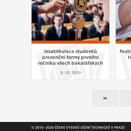
Imatrikulace studentů
Fest
prezenční formy prvního
t
ročníku všech bakalářských
programů na ČVUT FEL
9. 10. 2019
© 2016–2026 ČESKÉ VYSOKÉ UČENÍ TECHNICKÉ V PRAZE