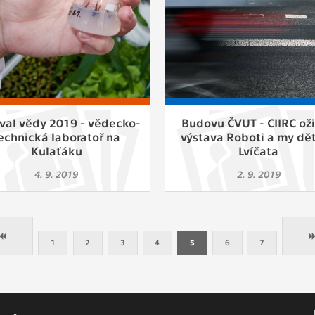
ival vědy 2019 - vědecko-
Budovu ČVUT - CIIRC oži
echnická laboratoř na
výstava Roboti a my dět
Kulaťáku
Lvíčata
4. 9. 2019
2. 9. 2019
1
2
3
4
5
6
7