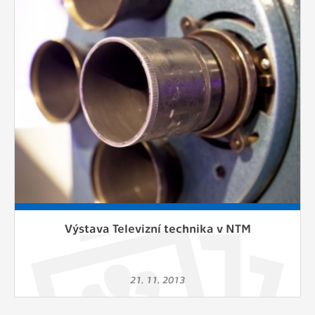
Cookies, které aplikace nedokáže zařadit.
Naším cílem je, aby tato kategorie
zůstala prázdná a všechny cookies byly
přiřazeny do některé z kategorií
uvedených výše.
Výstava Televizní technika v NTM
21. 11. 2013