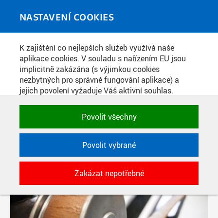
Skip to main content
MEDIATÉKA
Toggle
NASTAVENÍ COOKIES
navigati
K zajištění co nejlepších služeb využívá naše
PŘÍSPĚVKY PODLE FILTRU
aplikace cookies. V souladu s nařízením EU jsou
implicitně zakázána (s výjimkou cookies
Aktivní filtry:
nezbytných pro správné fungování aplikace) a
ŠTÍTEK: NTM
jejich povolení vyžaduje Váš aktivní souhlas.
Jedním klikem můžete všechny povolit nebo
zakázat, případně vybrat a povolit cookies podle
Povolit všechny
kategorie. Svoje rozhodnutí můžete samozřejmě
kdykoli změnit.
Povolit vybrané
POTŘEBNÉ
Zakázat nepotřebné
Technické cookies využívané aplikacemi
ČVUT pro uchování jejich nastavení,
vlastností a identifikátorů relace. Jsou
nezbytné pro správné fungování a jsou