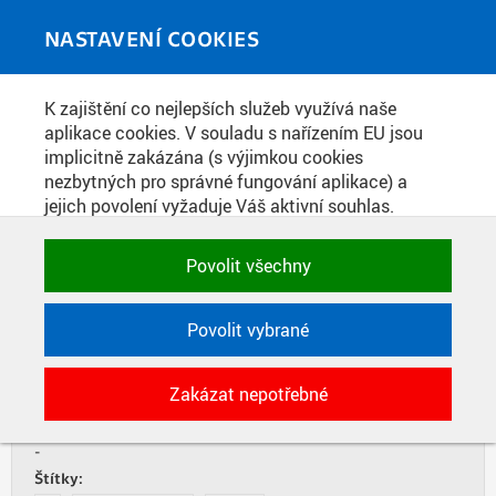
Skip to main content
MEDIATÉKA
Toggle
NASTAVENÍ COOKIES
navigati
Home
»
Publikace
K zajištění co nejlepších služeb využívá naše
You are here
PRAŽSKÁ TECHNIKA 5/2015
aplikace cookies. V souladu s nařízením EU jsou
implicitně zakázána (s výjimkou cookies
nezbytných pro správné fungování aplikace) a
jejich povolení vyžaduje Váš aktivní souhlas.
LISTOVAT
STÁHNOUT PDF
Jedním klikem můžete všechny povolit nebo
zakázat, případně vybrat a povolit cookies podle
Povolit všechny
Datum vydání:
kategorie. Svoje rozhodnutí můžete samozřejmě
9. 11. 2015
kdykoli změnit.
Zdroj:
Povolit vybrané
ČVUT v Praze, Nakladatelství Česká technika
Typ:
POTŘEBNÉ
Zakázat nepotřebné
Časopis
Technické cookies využívané aplikacemi
ČVUT pro uchování jejich nastavení,
Součást:
vlastností a identifikátorů relace. Jsou
-
nezbytné pro správné fungování a jsou
Štítky: