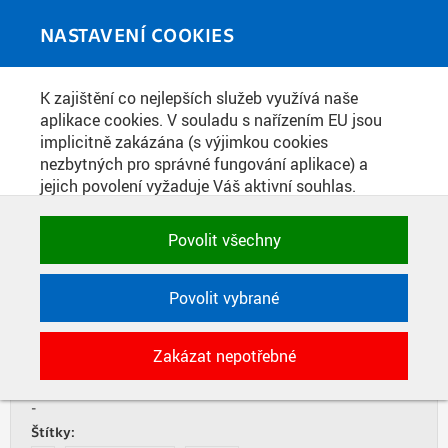
Skip to main content
MEDIATÉKA
Toggle
NASTAVENÍ COOKIES
navigati
Home
»
Publikace
K zajištění co nejlepších služeb využívá naše
You are here
PRAŽSKÁ TECHNIKA 6/2021
aplikace cookies. V souladu s nařízením EU jsou
implicitně zakázána (s výjimkou cookies
nezbytných pro správné fungování aplikace) a
jejich povolení vyžaduje Váš aktivní souhlas.
LISTOVAT
STÁHNOUT PDF
Jedním klikem můžete všechny povolit nebo
zakázat, případně vybrat a povolit cookies podle
Povolit všechny
Datum vydání:
kategorie. Svoje rozhodnutí můžete samozřejmě
8. 12. 2021
kdykoli změnit.
Zdroj:
Povolit vybrané
ČVUT v Praze, Nakladatelství Česká technika
Typ:
POTŘEBNÉ
Zakázat nepotřebné
Časopis
Technické cookies využívané aplikacemi
ČVUT pro uchování jejich nastavení,
Součást:
vlastností a identifikátorů relace. Jsou
-
nezbytné pro správné fungování a jsou
Štítky: