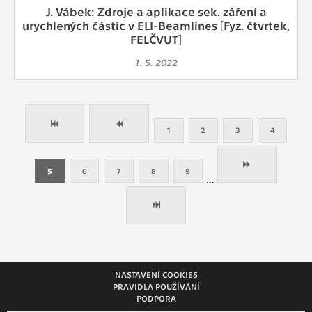
J. Vábek: Zdroje a aplikace sek. záření a
urychlených částic v ELI-Beamlines [Fyz. čtvrtek,
FELČVUT]
1. 5. 2022
1
2
3
4
5
6
7
8
9
…
NASTAVENÍ COOKIES
PRAVIDLA POUŽÍVÁNÍ
PODPORA