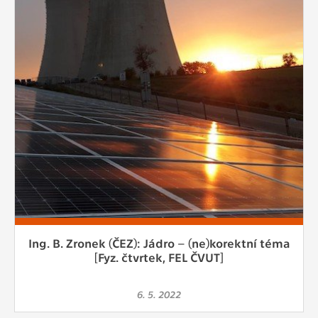
Ing. B. Zronek (ČEZ): Jádro – (ne)korektní téma
[Fyz. čtvrtek, FEL ČVUT]
6. 5. 2022