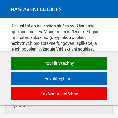
Skip to main content
MEDIATÉKA
Toggle
NASTAVENÍ COOKIES
navigati
K zajištění co nejlepších služeb využívá naše
VIDEOPŘÍSPĚVKY
aplikace cookies. V souladu s nařízením EU jsou
implicitně zakázána (s výjimkou cookies
nezbytných pro správné fungování aplikace) a
NÁZEV
jejich povolení vyžaduje Váš aktivní souhlas.
Jedním klikem můžete všechny povolit nebo
zakázat, případně vybrat a povolit cookies podle
OD
Povolit všechny
DATE
kategorie. Svoje rozhodnutí můžete samozřejmě
kdykoli změnit.
TYP
Povolit vybrané
POTŘEBNÉ
SOUČÁST
POČET
Zakázat nepotřebné
Technické cookies využívané aplikacemi
ČVUT pro uchování jejich nastavení,
vlastností a identifikátorů relace. Jsou
nezbytné pro správné fungování a jsou