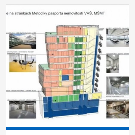
vždy aktivní.
Pages
ANALYTICKÉ
Slouží pro získávání anonymizovaných
statistických údajů, které nám pomáhají
vylepšovat naše aplikace. Zpravidla jde o
cookies systémů třetích stran, které k
těmto účelům využíváme.
MARKETINGOVÉ
Využívané za účelem zobrazení
správných nabídek a cílení obsahu podle
Vašich preferencí. Zpravidla jde o
cookies systémů třetích stran, které nám
s analýzou uživatelského chování
pomáhají.
OSTATNÍ