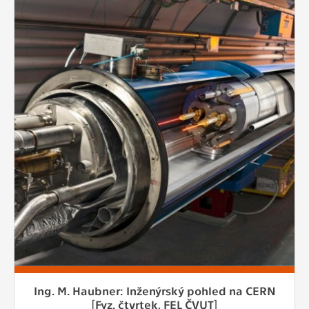
Ing. M. Haubner: Inženýrský pohled na CERN
[Fyz. čtvrtek, FEL ČVUT]