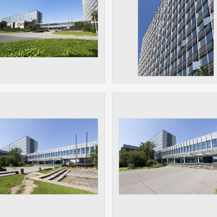
 získávání anonymizovaných statistických údajů, které n
lepšovat naše aplikace. Zpravidla jde o cookies systémů třetí
é k těmto účelům využíváme.
OVÉ
za účelem zobrazení správných nabídek a cílení obsahu pod
rencí. Zpravidla jde o cookies systémů třetích stran, které nám
ivatelského chování pomáhají.
eré aplikace nedokáže zařadit. Naším cílem je, aby tato kategor
zdná a všechny cookies byly přiřazeny do některé z kategor
ýše.