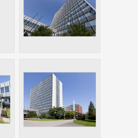
ám
ch
le
 s
ie
ií