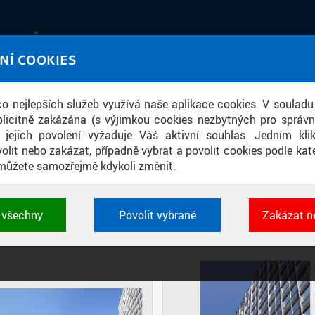
IATÉKA
NÍ COOKIES
UT obrazem a zvukem
 co nejlepších služeb využívá naše aplikace cookies. V souladu
ace
licitně zakázána (s výjimkou cookies nezbytných pro správ
a jejich povolení vyžaduje Váš aktivní souhlas. Jedním kl
olit nebo zakázat, případně vybrat a povolit cookies podle kate
můžete samozřejmě kdykoli změnit.
BUDOVY FAKULTY STAVEBNÍ
t všechny
Povolit vybrané
Zakázat n
DIAPOZITIVY
DLAŽDICE
CIHLY
 cookies využívané aplikacemi ČVUT pro uchování jeji
vlastností a identifikátorů relace. Jsou nezbytné pro správ
jsou vždy aktivní.
É