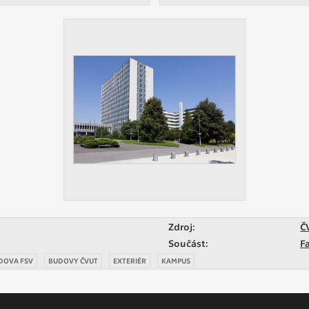
Zdroj:
Č
Součást:
F
DOVA FSV
BUDOVY ČVUT
EXTERIÉR
KAMPUS