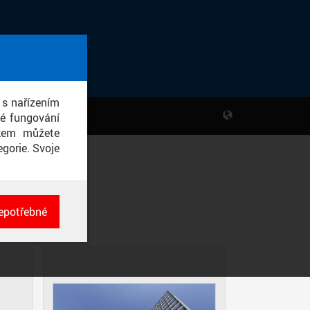
 s nařízením
né fungování
ikem můžete
gorie. Svoje
epotřebné
ch
né