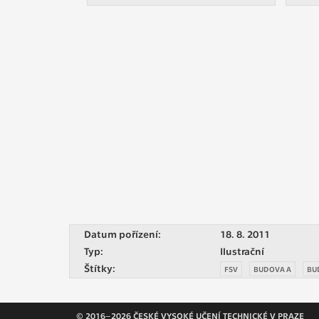
Datum pořízení:
18. 8. 2011
Typ:
Ilustrační
Štítky:
FSV
BUDOVA A
BU
© 2016–2026 ČESKÉ VYSOKÉ UČENÍ TECHNICKÉ V PRAZE