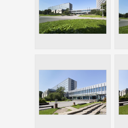
Slouží pro
pomáhají vy
stran, kter
MARKETING
Využívané 
Vašich prefe
analýzou už
OSTATNÍ
Cookies, kt
zůstala prá
uvedených v