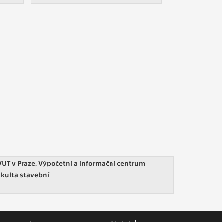
VUT v Praze, Výpočetní a informační centrum
akulta stavební