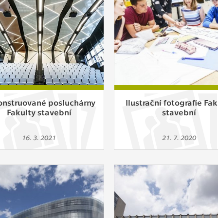
 získávání anonymizovaných statistických údajů, které n
lepšovat naše aplikace. Zpravidla jde o cookies systémů třetí
é k těmto účelům využíváme.
OVÉ
za účelem zobrazení správných nabídek a cílení obsahu pod
rencí. Zpravidla jde o cookies systémů třetích stran, které nám
ivatelského chování pomáhají.
onstruované posluchárny
Ilustrační fotografie Fak
Fakulty stavební
stavební
eré aplikace nedokáže zařadit. Naším cílem je, aby tato kategor
16. 3. 2021
21. 7. 2020
zdná a všechny cookies byly přiřazeny do některé z kategor
ýše.