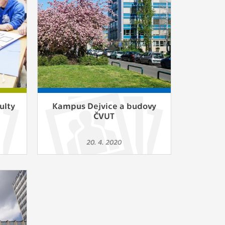
ám
ch
le
 s
ulty
Kampus Dejvice a budovy
ČVUT
ie
20. 4. 2020
ií