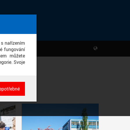
 s nařízením
né fungování
ikem můžete
gorie. Svoje
epotřebné
ch
né