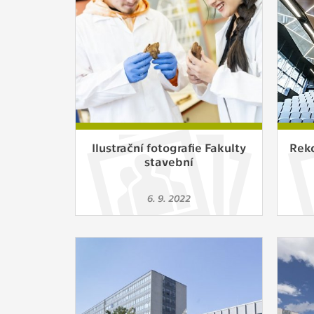
Slouží pro
pomáhají vy
stran, kter
MARKETING
Využívané 
Vašich prefe
analýzou už
Ilustrační fotografie Fakulty
Rek
stavební
OSTATNÍ
Cookies, kt
6. 9. 2022
zůstala prá
uvedených v