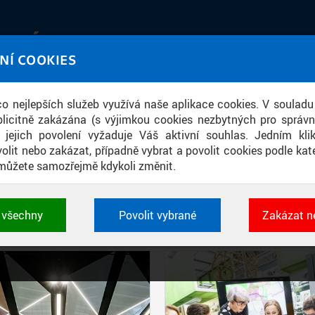
IATÉKA
NÍ COOKIES
UT obrazem a zvukem
 co nejlepších služeb využívá naše aplikace cookies. V souladu
ace
licitně zakázána (s výjimkou cookies nezbytných pro správ
a jejich povolení vyžaduje Váš aktivní souhlas. Jedním kl
olit nebo zakázat, případně vybrat a povolit cookies podle kate
můžete samozřejmě kdykoli změnit.
PŘÍSPĚVKY PODLE FILTRU
t všechny
Povolit vybrané
Zakázat n
Aktivní filtry:
ŠTÍTEK: BUDOVA FSV
 cookies využívané aplikacemi ČVUT pro uchování jeji
vlastností a identifikátorů relace. Jsou nezbytné pro správ
jsou vždy aktivní.
É