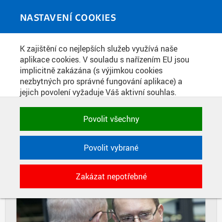
Skip to main content
MEDIATÉKA
Toggle
NASTAVENÍ COOKIES
navigati
Home
»
Fotografie
K zajištění co nejlepších služeb využívá naše
You are here
KŘEST KNIHY ZNALECKÁ ČINNOST
aplikace cookies. V souladu s nařízením EU jsou
implicitně zakázána (s výjimkou cookies
nezbytných pro správné fungování aplikace) a
jejich povolení vyžaduje Váš aktivní souhlas.
DIAPOZITIVY
DLAŽDICE
Jedním klikem můžete všechny povolit nebo
CIHLY
zakázat, případně vybrat a povolit cookies podle
Povolit všechny
kategorie. Svoje rozhodnutí můžete samozřejmě
kdykoli změnit.
Povolit vybrané
POTŘEBNÉ
Zakázat nepotřebné
Technické cookies využívané aplikacemi
ČVUT pro uchování jejich nastavení,
vlastností a identifikátorů relace. Jsou
nezbytné pro správné fungování a jsou