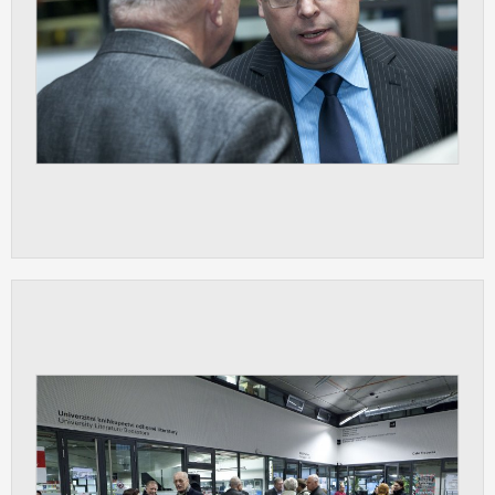
vždy aktivní.
ANALYTICKÉ
Slouží pro získávání anonymizovaných
statistických údajů, které nám pomáhají
vylepšovat naše aplikace. Zpravidla jde o
cookies systémů třetích stran, které k
těmto účelům využíváme.
MARKETINGOVÉ
Využívané za účelem zobrazení
správných nabídek a cílení obsahu podle
Vašich preferencí. Zpravidla jde o
cookies systémů třetích stran, které nám
s analýzou uživatelského chování
pomáhají.
OSTATNÍ