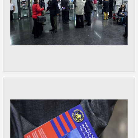
Cookies, které aplikace nedokáže zařadit.
Naším cílem je, aby tato kategorie
zůstala prázdná a všechny cookies byly
přiřazeny do některé z kategorií
uvedených výše.