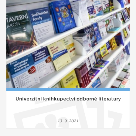
Cookies, které aplikace nedokáže zařadit.
Naším cílem je, aby tato kategorie
zůstala prázdná a všechny cookies byly
přiřazeny do některé z kategorií
uvedených výše.
Univerzitní knihkupectví odborné literatury
13. 9. 2021