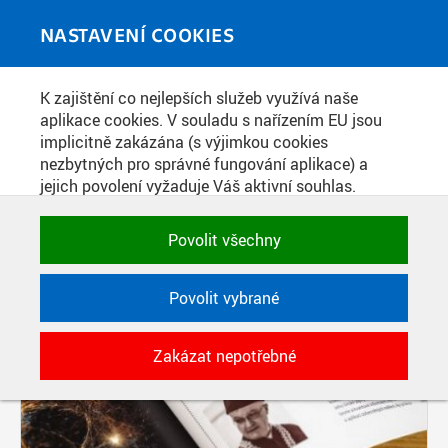
Skip to main content
MEDIATÉKA
Toggle
NASTAVENÍ COOKIES
navigati
K zajištění co nejlepších služeb využívá naše
PŘÍSPĚVKY PODLE FILTRU
aplikace cookies. V souladu s nařízením EU jsou
implicitně zakázána (s výjimkou cookies
Aktivní filtry:
nezbytných pro správné fungování aplikace) a
ŠTÍTEK: CTN
jejich povolení vyžaduje Váš aktivní souhlas.
Jedním klikem můžete všechny povolit nebo
Pages
zakázat, případně vybrat a povolit cookies podle
Povolit všechny
kategorie. Svoje rozhodnutí můžete samozřejmě
kdykoli změnit.
Povolit vybrané
POTŘEBNÉ
Zakázat nepotřebné
Technické cookies využívané aplikacemi
ČVUT pro uchování jejich nastavení,
vlastností a identifikátorů relace. Jsou
nezbytné pro správné fungování a jsou