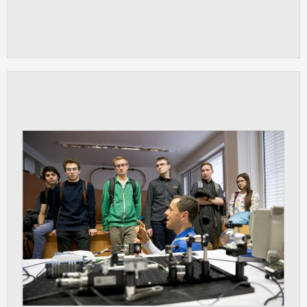
Cookies, které aplikace nedokáže zařadit.
Naším cílem je, aby tato kategorie
zůstala prázdná a všechny cookies byly
přiřazeny do některé z kategorií
uvedených výše.