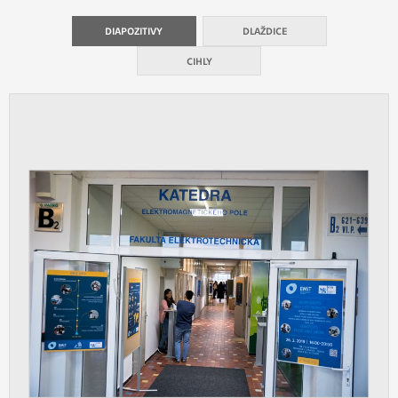
vždy aktivní.
DIAPOZITIVY
DLAŽDICE
ANALYTICKÉ
CIHLY
Slouží pro získávání anonymizovaných
statistických údajů, které nám pomáhají
vylepšovat naše aplikace. Zpravidla jde o
cookies systémů třetích stran, které k
těmto účelům využíváme.
MARKETINGOVÉ
Využívané za účelem zobrazení
správných nabídek a cílení obsahu podle
Vašich preferencí. Zpravidla jde o
cookies systémů třetích stran, které nám
s analýzou uživatelského chování
pomáhají.
OSTATNÍ