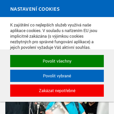
Skip to main content
MEDIATÉKA
Toggle
NASTAVENÍ COOKIES
navigati
K zajištění co nejlepších služeb využívá naše
PŘÍSPĚVKY PODLE FILTRU
aplikace cookies. V souladu s nařízením EU jsou
implicitně zakázána (s výjimkou cookies
Aktivní filtry:
nezbytných pro správné fungování aplikace) a
ŠTÍTEK: KATEDRA ELEKTROMAGNETICKÉHO POLE
jejich povolení vyžaduje Váš aktivní souhlas.
Jedním klikem můžete všechny povolit nebo
zakázat, případně vybrat a povolit cookies podle
Povolit všechny
kategorie. Svoje rozhodnutí můžete samozřejmě
kdykoli změnit.
Povolit vybrané
POTŘEBNÉ
Zakázat nepotřebné
Technické cookies využívané aplikacemi
ČVUT pro uchování jejich nastavení,
vlastností a identifikátorů relace. Jsou
nezbytné pro správné fungování a jsou