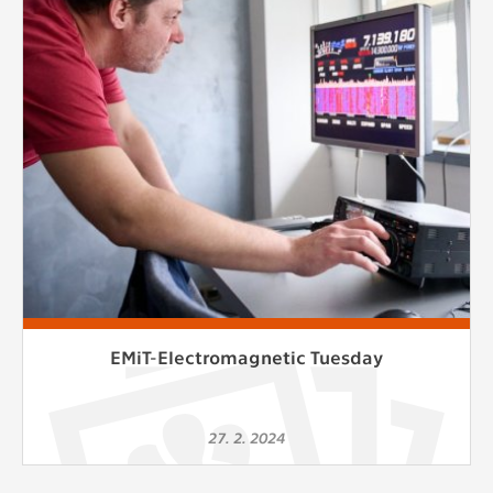
Cookies, které aplikace nedokáže zařadit.
Naším cílem je, aby tato kategorie
zůstala prázdná a všechny cookies byly
přiřazeny do některé z kategorií
uvedených výše.
EMiT-Electromagnetic Tuesday
27. 2. 2024