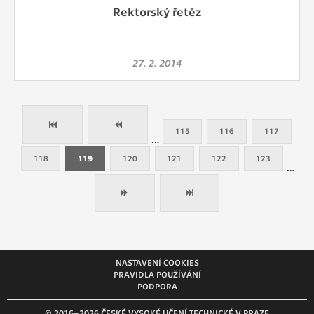
Rektorský řetěz
27. 2. 2014
115
116
117
…
118
119
120
121
122
123
…
NASTAVENÍ COOKIES
PRAVIDLA POUŽÍVÁNÍ
PODPORA
© 2016–2026 ČESKÉ VYSOKÉ UČENÍ TECHNICKÉ V PRAZE