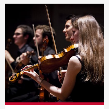
vždy aktivní.
Pages
ANALYTICKÉ
Slouží pro získávání anonymizovaných
statistických údajů, které nám pomáhají
vylepšovat naše aplikace. Zpravidla jde o
cookies systémů třetích stran, které k
těmto účelům využíváme.
MARKETINGOVÉ
Využívané za účelem zobrazení
správných nabídek a cílení obsahu podle
Vašich preferencí. Zpravidla jde o
cookies systémů třetích stran, které nám
s analýzou uživatelského chování
pomáhají.
OSTATNÍ