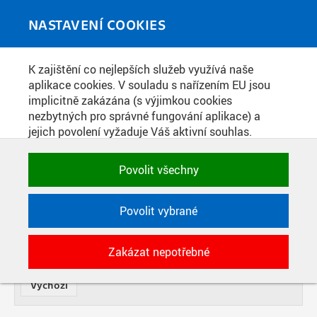
Skip to main content
MEDIATÉKA
Toggle
NASTAVENÍ COOKIES
navigati
K zajištění co nejlepších služeb využívá naše
FOTOGRAFIE
aplikace cookies. V souladu s nařízením EU jsou
implicitně zakázána (s výjimkou cookies
nezbytných pro správné fungování aplikace) a
NÁZEV
jejich povolení vyžaduje Váš aktivní souhlas.
Jedním klikem můžete všechny povolit nebo
zakázat, případně vybrat a povolit cookies podle
OD
Povolit všechny
DATE
kategorie. Svoje rozhodnutí můžete samozřejmě
kdykoli změnit.
TYP
Povolit vybrané
POTŘEBNÉ
SOUČÁST
POČET
Zakázat nepotřebné
Technické cookies využívané aplikacemi
ČVUT pro uchování jejich nastavení,
vlastností a identifikátorů relace. Jsou
nezbytné pro správné fungování a jsou