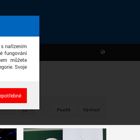
 s nařízením
né fungování
ikem můžete
gorie. Svoje
epotřebné
ch
POČET
né