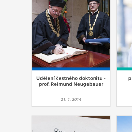
Slouží pro
pomáhají vy
stran, kter
MARKETING
Využívané 
Vašich prefe
analýzou už
OSTATNÍ
Udělení čestného doktorátu -
p
Cookies, kt
prof. Reimund Neugebauer
zůstala prá
uvedených v
21. 1. 2014