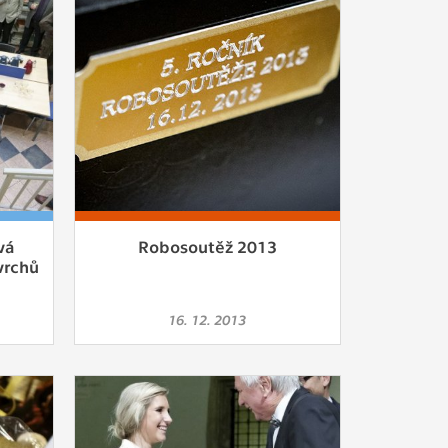
vá
Robosoutěž 2013
vrchů
16. 12. 2013