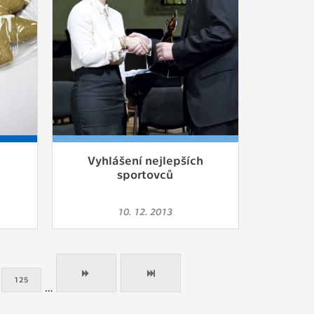
Vyhlášení nejlepších
sportovců
10. 12. 2013
125
…