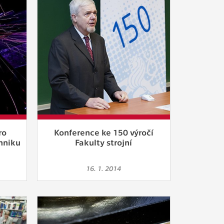
ám
ch
le
 s
ro
Konference ke 150 výročí
ie
chniku
Fakulty strojní
ií
16. 1. 2014