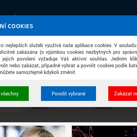
IATÉKA
NÍ COOKIES
UT obrazem a zvukem
 co nejlepších služeb využívá naše aplikace cookies. V souladu
ace
licitně zakázána (s výjimkou cookies nezbytných pro správ
a jejich povolení vyžaduje Váš aktivní souhlas. Jedním kl
olit nebo zakázat, případně vybrat a povolit cookies podle kate
můžete samozřejmě kdykoli změnit.
FOTOGRAFIE
t všechny
Povolit vybrané
Zakázat n
 cookies využívané aplikacemi ČVUT pro uchování jeji
TYP
SOUČÁST
vlastností a identifikátorů relace. Jsou nezbytné pro správ
jsou vždy aktivní.
É