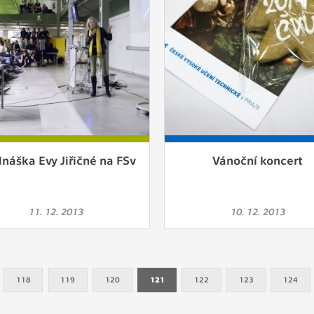
náška Evy Jiřičné na FSv
Vánoční koncert
11. 12. 2013
10. 12. 2013
118
119
120
121
122
123
124